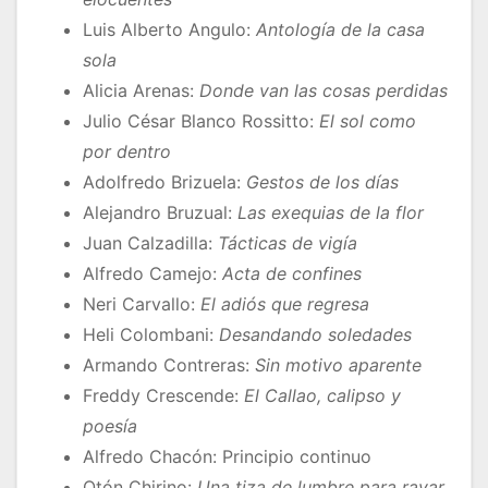
Luis Alberto Angulo:
Antología de la casa
sola
Alicia Arenas:
Donde van las cosas perdidas
Julio César Blanco Rossitto:
El sol como
por dentro
Adolfredo Brizuela:
Gestos de los días
Alejandro Bruzual:
Las exequias de la flor
Juan Calzadilla:
Tácticas de vigía
Alfredo Camejo:
Acta de confines
Neri Carvallo:
El adiós que regresa
Heli Colombani:
Desandando soledades
Armando Contreras:
Sin motivo aparente
Freddy Crescende:
El
Callao, calipso y
poesía
Alfredo Chacón: Principio continuo
Otón Chirino:
Una tiza de lumbre para rayar