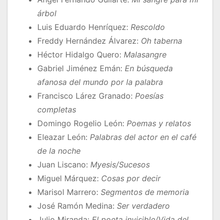
árbol
Luis Eduardo Henríquez:
Rescoldo
Freddy Hernández Álvarez:
Oh taberna
Héctor Hidalgo Quero:
Malasangre
Gabriel Jiménez Emán:
En búsqueda
afanosa del mundo por la palabra
Francisco Lárez Granado:
Poesías
completas
Domingo Rogelio León:
Poemas y relatos
Eleazar León:
Palabras del actor en el café
de la noche
Juan Liscano:
Myesis/Sucesos
Miguel Márquez:
Cosas por decir
Marisol Marrero:
Segmentos de memoria
José Ramón Medina:
Ser verdadero
Julio Miranda:
El poeta invisible/Vida del