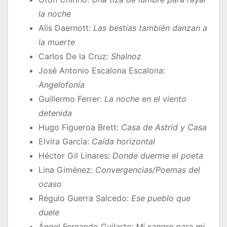
la noche
Alis Daernott:
Las bestias también danzan a
la muerte
Carlos De la Cruz:
Shalnoz
José Antonio Escalona Escalona:
Angelofonía
Guillermo Ferrer:
La noche en el viento
detenida
Hugo Figueroa Brett:
Casa de Astrid y Casa
Elvira García:
Caída horizontal
Héctor Gil Linares:
Donde duerme el poeta
Lina Giménez:
Convergencias/Poemas del
ocaso
Régulo Guerra Salcedo:
Ese pueblo que
duele
Ángel Fernando Guilarte:
Mi sangre para mi