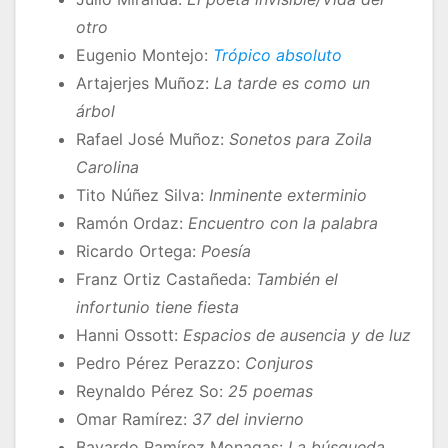
otro
Eugenio Montejo:
Trópico absoluto
Artajerjes Muñoz:
La tarde es como un
árbol
Rafael José Muñoz:
Sonetos para Zoila
Carolina
Tito Núñez Silva:
Inminente exterminio
Ramón Ordaz:
Encuentro con la palabra
Ricardo Ortega:
Poesía
Franz Ortiz Castañeda:
También el
infortunio tiene fiesta
Hanni Ossott:
Espacios de ausencia y de luz
Pedro Pérez Perazzo:
Conjuros
Reynaldo Pérez So:
25 poemas
Omar Ramírez:
37 del invierno
Bayardo Ramírez Monagas:
La búsqueda