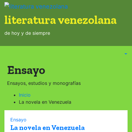
Saltar
al
literatura venezolana
contenido
de hoy y de siempre
Ensayo
Ensayos, estudios y monografías
Inicio
La novela en Venezuela
Ensayo
La novela en Venezuela