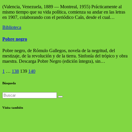
(Valencia, Venezuela, 1889 — Montreal, 1955) Prácticamente al
mismo tiempo que su vida política, comienza su andar en las letras
en 1907, colaborando con el periódico Caín, desde el cual…
Biblioteca
Pobre negro
Pobre negro, de Rómulo Gallegos, novela de la negritud, del
mestizaje, de la revolución y de la tierra. Sinfonía del trópico y obra
maestra. Descarga Pobre Negro (edición íntegra), sin…
Navegación
1
…
138
139
140
de
Búsqueda
entradas
Visita también