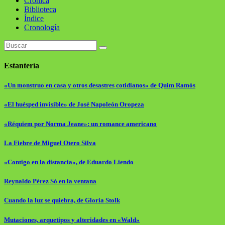
Crónica
Biblioteca
Índice
Cronología
Estantería
«Un monstruo en casa y otros desastres cotidianos» de Quim Ramós
«El huésped invisible» de José Napoleón Oropeza
«Réquiem por Norma Jeane»: un romance americano
La Fiebre de Miguel Otero Silva
«Contigo en la distancia», de Eduardo Liendo
Reynaldo Pérez Só en la ventana
Cuando la luz se quiebra, de Gloria Stolk
Mutaciones, arquetipos y alteridades en «Wald»