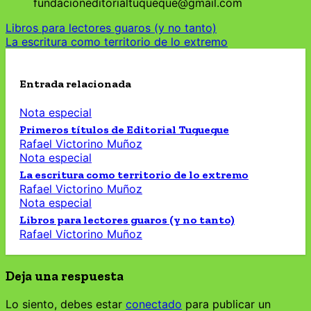
fundacioneditorialtuqueque@gmail.com
Navegación
Libros para lectores guaros (y no tanto)
La escritura como territorio de lo extremo
de
entradas
Entrada relacionada
Nota especial
Primeros títulos de Editorial Tuqueque
Rafael Victorino Muñoz
Nota especial
La escritura como territorio de lo extremo
Rafael Victorino Muñoz
Nota especial
Libros para lectores guaros (y no tanto)
Rafael Victorino Muñoz
Deja una respuesta
Lo siento, debes estar
conectado
para publicar un