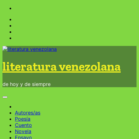
Saltar
al
contenido
literatura venezolana
de hoy y de siempre
Autores/as
Poesía
Cuento
Novela
Ensayo