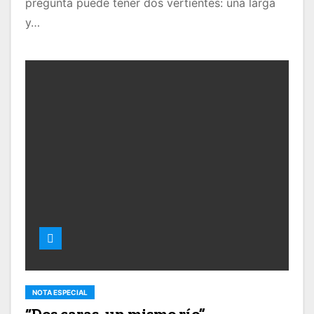
pregunta puede tener dos vertientes: una larga
y…
NOTA ESPECIAL
“Dos caras, un mismo río”