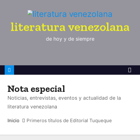
S
a
l
literatura venezolana
t
de hoy y de siempre
a
r
a
l
c
o
Nota especial
n
Noticias, entrevistas, eventos y actualidad de la
t
literatura venezolana
e
n
Inicio
Primeros títulos de Editorial Tuqueque
i
d