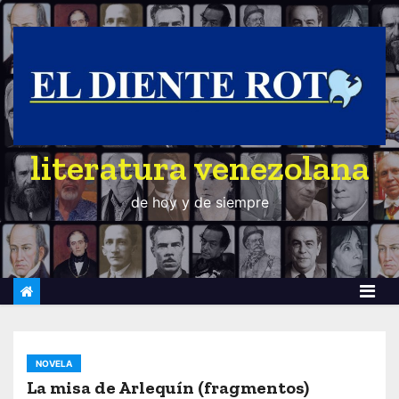
S
a
l
t
a
r
literatura venezolana
a
l
de hoy y de siempre
c
o
n
t
e
n
i
NOVELA
d
La misa de Arlequín (fragmentos)