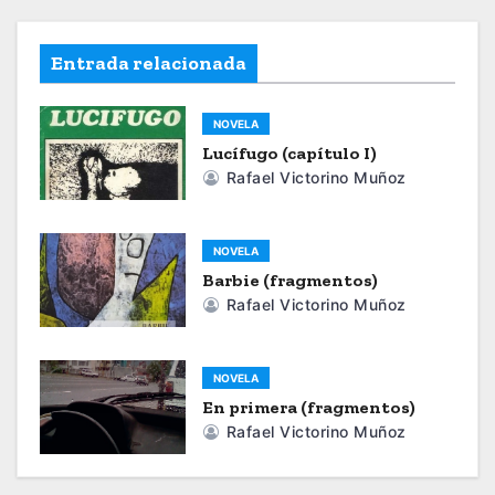
a
v
Entrada relacionada
e
NOVELA
g
Lucífugo (capítulo I)
a
Rafael Victorino Muñoz
c
NOVELA
i
Barbie (fragmentos)
Rafael Victorino Muñoz
ó
n
NOVELA
d
En primera (fragmentos)
Rafael Victorino Muñoz
e