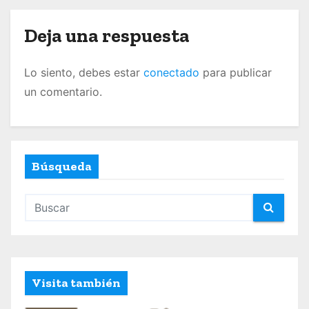
e
n
Deja una respuesta
t
Lo siento, debes estar
conectado
para publicar
r
un comentario.
a
d
a
Búsqueda
s
Visita también