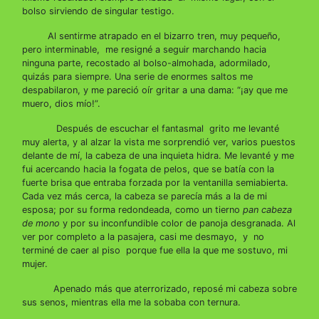
bolso sirviendo de singular testigo.
Al sentirme atrapado en el bizarro tren, muy pequeño,
pero interminable, me resigné a seguir marchando hacia
ninguna parte, recostado al bolso-almohada, adormilado,
quizás para siempre. Una serie de enormes saltos me
despabilaron, y me pareció oír gritar a una dama: “¡ay que me
muero, dios mío!”.
Después de escuchar el fantasmal grito me levanté
muy alerta, y al alzar la vista me sorprendió ver, varios puestos
delante de mí, la cabeza de una inquieta hidra. Me levanté y me
fui acercando hacia la fogata de pelos, que se batía con la
fuerte brisa que entraba forzada por la ventanilla semiabierta.
Cada vez más cerca, la cabeza se parecía más a la de mi
esposa; por su forma redondeada, como un tierno
pan cabeza
de mono
y por su inconfundible color de panoja desgranada. Al
ver por completo a la pasajera, casi me desmayo, y no
terminé de caer al piso porque fue ella la que me sostuvo, mi
mujer.
Apenado más que aterrorizado, reposé mi cabeza sobre
sus senos, mientras ella me la sobaba con ternura.