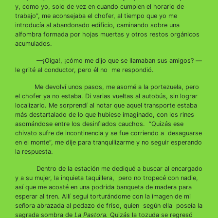
y, como yo, solo de vez en cuando cumplen el horario de
trabajo”, me aconsejaba el chofer, al tiempo que yo me
introducía al abandonado edificio, caminando sobre una
alfombra formada por hojas muertas y otros restos orgánicos
acumulados.
—¡Oiga!, ¡cómo me dijo que se llamaban sus amigos? —
le grité al conductor, pero él no me respondió.
Me devolví unos pasos, me asomé a la portezuela, pero
el chofer ya no estaba. Di varias vueltas al autobús, sin lograr
localizarlo. Me sorprendí al notar que aquel transporte estaba
más destartalado de lo que hubiese imaginado, con los rines
asomándose entre los desinflados cauchos. “Quizás ese
chivato sufre de incontinencia y se fue corriendo a desaguarse
en el monte”, me dije para tranquilizarme y no seguir esperando
la respuesta.
Dentro de la estación me dediqué a buscar al encargado
y a su mujer, la inquieta taquillera, pero no tropecé con nadie,
así que me acosté en una podrida banqueta de madera para
esperar al tren. Allí seguí torturándome con la imagen de mi
señora abrazada al pedazo de friso, quien según ella poseía la
sagrada sombra de
La Pastora.
Quizás la tozuda se regresó