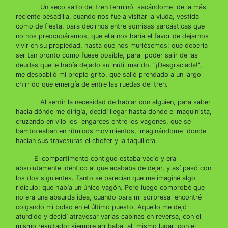
Un seco salto del tren terminó sacándome de la más
reciente pesadilla, cuando nos fue a visitar la viuda, vestida
como de fiesta, para decirnos entre sonrisas sarcásticas que
no nos preocupáramos, que ella nos haría el favor de dejarnos
vivir en su propiedad, hasta que nos muriésemos; que debería
ser tan pronto como fuese posible, para poder salir de las
deudas que le había dejado su inútil marido. “¡Desgraciada!”,
me despabiló mi propio grito, que salió prendado a un largo
chirrido que emergía de entre las ruedas del tren.
Al sentir la necesidad de hablar con alguien, para saber
hacia dónde me dirigía, decidí llegar hasta donde el maquinista,
cruzando en vilo los engarces entre los vagones, que se
bamboleaban en rítmicos movimientos, imaginándome donde
hacían sus travesuras el chofer y la taquillera.
El compartimento contiguo estaba vacío y era
absolutamente idéntico al que acababa de dejar, y así pasó con
los dos siguientes. Tanto se parecían que me imaginé algo
ridículo: que había un único vagón. Pero luego comprobé que
no era una absurda idea, cuando para mi sorpresa encontré
colgando mi bolso en el último puesto. Aquello me dejó
aturdido y decidí atravesar varias cabinas en reversa, con el
mismo resultado: siempre arribaba al mismo lugar, con el