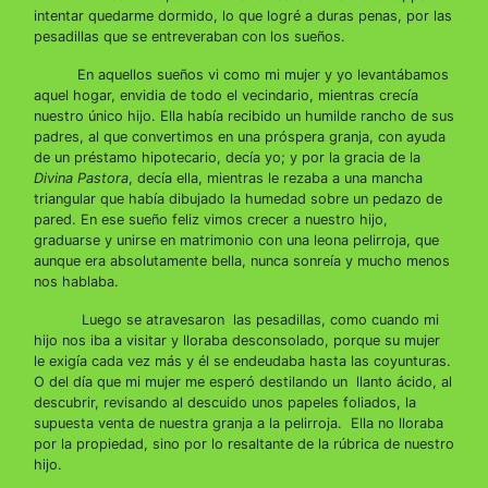
intentar quedarme dormido, lo que logré a duras penas, por las
pesadillas que se entreveraban con los sueños.
En aquellos sueños vi como mi mujer y yo levantábamos
aquel hogar, envidia de todo el vecindario, mientras crecía
nuestro único hijo. Ella había recibido un humilde rancho de sus
padres, al que convertimos en una próspera granja, con ayuda
de un préstamo hipotecario, decía yo; y por la gracia de la
Divina Pastora
, decía ella, mientras le rezaba a una mancha
triangular que había dibujado la humedad sobre un pedazo de
pared. En ese sueño feliz vimos crecer a nuestro hijo,
graduarse y unirse en matrimonio con una leona pelirroja, que
aunque era absolutamente bella, nunca sonreía y mucho menos
nos hablaba.
Luego se atravesaron las pesadillas, como cuando mi
hijo nos iba a visitar y lloraba desconsolado, porque su mujer
le exigía cada vez más y él se endeudaba hasta las coyunturas.
O del día que mi mujer me esperó destilando un llanto ácido, al
descubrir, revisando al descuido unos papeles foliados, la
supuesta venta de nuestra granja a la pelirroja. Ella no lloraba
por la propiedad, sino por lo resaltante de la rúbrica de nuestro
hijo.