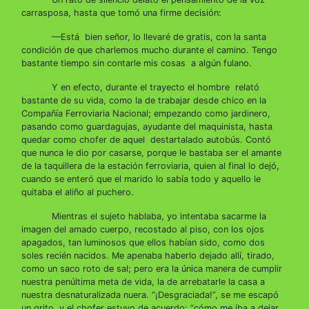
carrasposa, hasta que tomó una firme decisión:
—Está bien señor, lo llevaré de gratis, con la santa
condición de que charlemos mucho durante el camino. Tengo
bastante tiempo sin contarle mis cosas a algún fulano.
Y en efecto, durante el trayecto el hombre relató
bastante de su vida, como la de trabajar desde chico en la
Compañía Ferroviaria Nacional; empezando como jardinero,
pasando como guardagujas, ayudante del maquinista, hasta
quedar como chofer de aquel destartalado autobús. Contó
que nunca le dio por casarse, porque le bastaba ser el amante
de la taquillera de la estación ferroviaria, quien al final lo dejó,
cuando se enteró que el marido lo sabía todo y aquello le
quitaba el aliño al puchero.
Mientras el sujeto hablaba, yo intentaba sacarme la
imagen del amado cuerpo, recostado al piso, con los ojos
apagados, tan luminosos que ellos habían sido, como dos
soles recién nacidos. Me apenaba haberlo dejado allí, tirado,
como un saco roto de sal; pero era la única manera de cumplir
nuestra penúltima meta de vida, la de arrebatarle la casa a
nuestra desnaturalizada nuera. “¡Desgraciada!”, se me escapó
un grito, y el chofer estuvo de acuerdo: “cómo me iba a dejar