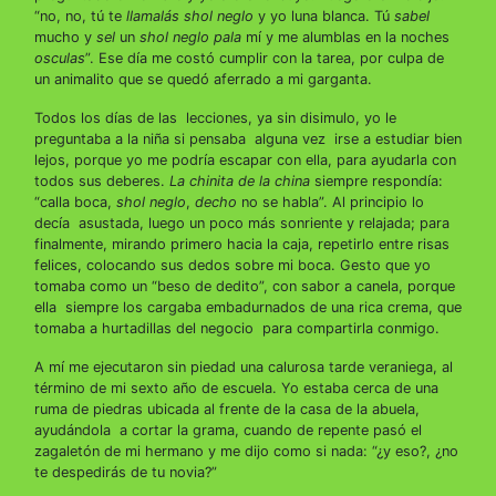
“no, no, tú te
llamalás shol neglo
y yo luna blanca. Tú
sabel
mucho y
sel
un
shol neglo pala
mí y me alumblas en la noches
osculas
”. Ese día me costó cumplir con la tarea, por culpa de
un animalito que se quedó aferrado a mi garganta.
Todos los días de las lecciones, ya sin disimulo, yo le
preguntaba a la niña si pensaba alguna vez irse a estudiar bien
lejos, porque yo me podría escapar con ella, para ayudarla con
todos sus deberes.
La chinita
de la china
siempre respondía:
“calla boca,
shol neglo
,
decho
no se habla”. Al principio lo
decía asustada, luego un poco más sonriente y relajada; para
finalmente, mirando primero hacia la caja, repetirlo entre risas
felices, colocando sus dedos sobre mi boca. Gesto que yo
tomaba como un “beso de dedito”, con sabor a canela, porque
ella siempre los cargaba embadurnados de una rica crema, que
tomaba a hurtadillas del negocio para compartirla conmigo.
A mí me ejecutaron sin piedad una calurosa tarde veraniega, al
término de mi sexto año de escuela. Yo estaba cerca de una
ruma de piedras ubicada al frente de la casa de la abuela,
ayudándola a cortar la grama, cuando de repente pasó el
zagaletón de mi hermano y me dijo como si nada: “¿y eso?, ¿no
te despedirás de tu novia?”