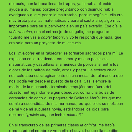
después, con la boca llena de trapos, ya le había ofrecido
ayuda a su mamá; porque preguntando con disimulo había
averiguado que el padre la maltrataba porque según él, ella era
muy bruta para las matemáticas y para el castellano, algo muy
importante para su supervivencia en un país extraño. Ese día la
señora china
, con el entrecejo de un gallo, me preguntó:
“cuánto me vas a
coblal tlipón
”, y yo le respondí que nada, que
era solo para un proyecto de mi escuela.
Los “
mielcoles
en la
taldecita
” se tornaron sagrados para mí. Le
explicaba en la trastienda, con amor y mucha paciencia,
matemáticas y castellano a la muñeca de porcelana, entre los
olores de los bultos de maíz, arroz y pasta. La
señora china
nos colocaba estratégicamente en una mesa, de tal manera que
nos podía ver desde el puesto de la caja. Casi siempre la
madre de la muchacha terminaba empujándome fuera del
abasto, entregándome algún obsequio, como una bolsa de
caramelos de coco o un paquete de Galletas María; los que me
comía a escondidas de mis hermanos, porque ellos se mofaban
de mí y de mi supuesta novia, estirándose los ojos para
decirme: “¿
quiele aloj
con leche,
miamol
?”
En el transcurso de las primeras clases
la chinita
me había
preguntado el nombre y yo a ella el suyo. Luego ella me dijo: