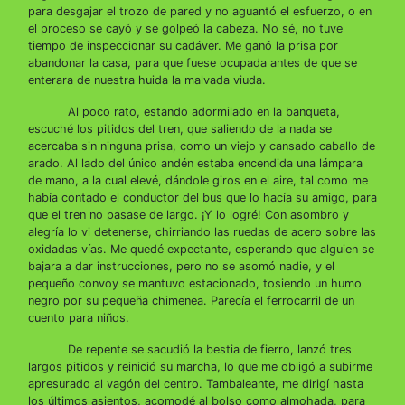
para desgajar el trozo de pared y no aguantó el esfuerzo, o en
el proceso se cayó y se golpeó la cabeza. No sé, no tuve
tiempo de inspeccionar su cadáver. Me ganó la prisa por
abandonar la casa, para que fuese ocupada antes de que se
enterara de nuestra huida la malvada viuda.
Al poco rato, estando adormilado en la banqueta,
escuché los pitidos del tren, que saliendo de la nada se
acercaba sin ninguna prisa, como un viejo y cansado caballo de
arado. Al lado del único andén estaba encendida una lámpara
de mano, a la cual elevé, dándole giros en el aire, tal como me
había contado el conductor del bus que lo hacía su amigo, para
que el tren no pasase de largo. ¡Y lo logré! Con asombro y
alegría lo vi detenerse, chirriando las ruedas de acero sobre las
oxidadas vías. Me quedé expectante, esperando que alguien se
bajara a dar instrucciones, pero no se asomó nadie, y el
pequeño convoy se mantuvo estacionado, tosiendo un humo
negro por su pequeña chimenea. Parecía el ferrocarril de un
cuento para niños.
De repente se sacudió la bestia de fierro, lanzó tres
largos pitidos y reinició su marcha, lo que me obligó a subirme
apresurado al vagón del centro. Tambaleante, me dirigí hasta
los últimos asientos, acomodé al bolso como almohada, para