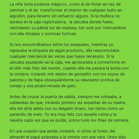
La niña tenía poderes mágicos, como el de flotar en vez de
caminar y el de transformar el interior de cualquier bulto en
algodón, para llevarlo sin esfuerzo alguno. Si la muñeca no
estaba en la caja registradora, la ubicaba donde fuese,
rastreando su pálida luz de medusa, tan solo por intercambiar
con ella miradas y sonrisas furtivas.
Si nos encontrábamos entre los anaqueles, mientras yo
repasaba la etiqueta de algún producto, ella reacomodaba
cualquier mercancía las veces que fuese necesario. Si la
ubicaba ayudando en la caja, me apresuraba a convertirme en
el niño más feliz del mundo, cuando ella me pasara la bolsa con
la compra, rozando mis dedos de gonzalito con los suyos de
paloma y de ñapa obsequiándome su reluciente sonrisa de
conejo y una pícara mirada de gato.
Antes de cruzar la puerta de salida, siempre me volteaba, a
sabiendas de que, mirando primero las espaldas de su madre,
ella me diría adiós con su delgado brazo, tan tierno como un
panecillo de maíz. Yo era muy feliz con aquella rutina y la
repetía cada vez que se podía, sobre todo los fines de semana.
En una ocasión que jamás olvidaré, vi cómo al fondo del
almacén el papá golpeaba a
la chinita
con una vara. Unos días