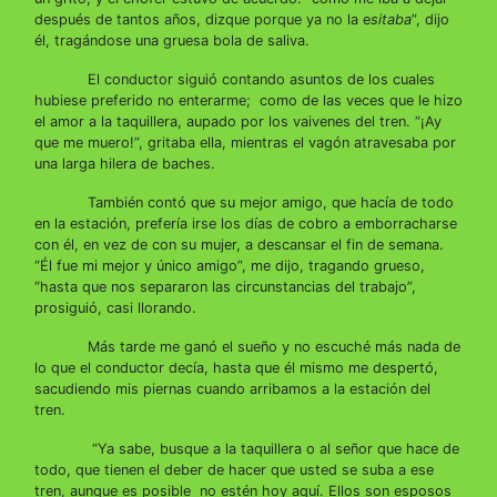
después de tantos años, dizque porque ya no la e
sitaba
”, dijo
él, tragándose una gruesa bola de saliva.
El conductor siguió contando asuntos de los cuales
hubiese preferido no enterarme; como de las veces que le hizo
el amor a la taquillera, aupado por los vaivenes del tren. “¡Ay
que me muero!”, gritaba ella, mientras el vagón atravesaba por
una larga hilera de baches.
También contó que su mejor amigo, que hacía de todo
en la estación, prefería irse los días de cobro a emborracharse
con él, en vez de con su mujer, a descansar el fin de semana.
“Él fue mi mejor y único amigo”, me dijo, tragando grueso,
“hasta que nos separaron las circunstancias del trabajo”,
prosiguió, casi llorando.
Más tarde me ganó el sueño y no escuché más nada de
lo que el conductor decía, hasta que él mismo me despertó,
sacudiendo mis piernas cuando arribamos a la estación del
tren.
“Ya sabe, busque a la taquillera o al señor que hace de
todo, que tienen el deber de hacer que usted se suba a ese
tren, aunque es posible no estén hoy aquí. Ellos son esposos