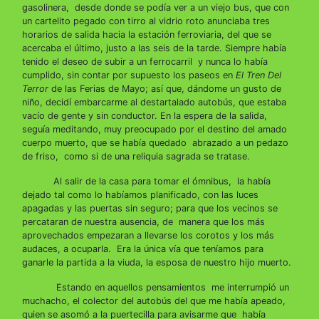
gasolinera, desde donde se podía ver a un viejo bus, que con
un cartelito pegado con tirro al vidrio roto anunciaba tres
horarios de salida hacia la estación ferroviaria, del que se
acercaba el último, justo a las seis de la tarde. Siempre había
tenido el deseo de subir a un ferrocarril y nunca lo había
cumplido, sin contar por supuesto los paseos en
El Tren Del
Terror
de las Ferias de Mayo; así que, dándome un gusto de
niño, decidí embarcarme al destartalado autobús, que estaba
vacío de gente y sin conductor. En la espera de la salida,
seguía meditando, muy preocupado por el destino del amado
cuerpo muerto, que se había quedado abrazado a un pedazo
de friso, como si de una reliquia sagrada se tratase.
Al salir de la casa para tomar el ómnibus, la había
dejado tal como lo habíamos planificado, con las luces
apagadas y las puertas sin seguro; para que los vecinos se
percataran de nuestra ausencia, de manera que los más
aprovechados empezaran a llevarse los corotos y los más
audaces, a ocuparla. Era la única vía que teníamos para
ganarle la partida a la viuda, la esposa de nuestro hijo muerto.
Estando en aquellos pensamientos me interrumpió un
muchacho, el colector del autobús del que me había apeado,
quien se asomó a la puertecilla para avisarme que había