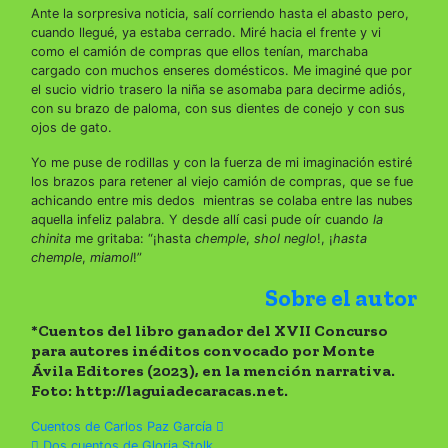
Ante la sorpresiva noticia, salí corriendo hasta el abasto pero,
cuando llegué, ya estaba cerrado. Miré hacia el frente y vi
como el camión de compras que ellos tenían, marchaba
cargado con muchos enseres domésticos. Me imaginé que por
el sucio vidrio trasero la niña se asomaba para decirme adiós,
con su brazo de paloma, con sus dientes de conejo y con sus
ojos de gato.
Yo me puse de rodillas y con la fuerza de mi imaginación estiré
los brazos para retener al viejo camión de compras, que se fue
achicando entre mis dedos mientras se colaba entre las nubes
aquella infeliz palabra. Y desde allí casi pude oír cuando
la
chinita
me gritaba: “¡hasta
chemple
,
shol neglo
!, ¡
hasta
chemple
,
miamol
!”
Sobre el autor
*Cuentos del libro ganador del XVII Concurso
para autores inéditos convocado por Monte
Ávila Editores (2023), en la mención narrativa.
Foto: http://laguiadecaracas.net.
Navegación
Cuentos de Carlos Paz García
Dos cuentos de Gloria Stolk