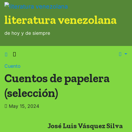
Saltar
al
literatura venezolana
contenido
de hoy y de siempre
Cuento
Cuentos de papelera
(selección)
May 15, 2024
José Luis Vásquez Silva