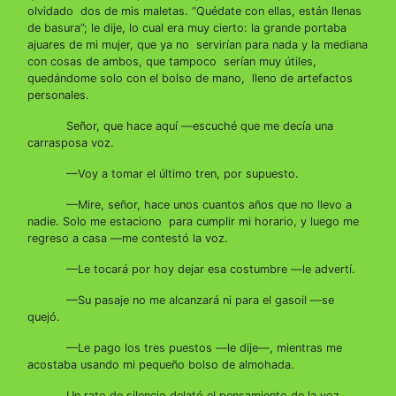
olvidado dos de mis maletas. “Quédate con ellas, están llenas
de basura”; le dije, lo cual era muy cierto: la grande portaba
ajuares de mi mujer, que ya no servirían para nada y la mediana
con cosas de ambos, que tampoco serían muy útiles,
quedándome solo con el bolso de mano, lleno de artefactos
personales.
Señor, que hace aquí —escuché que me decía una
carrasposa voz.
—Voy a tomar el último tren, por supuesto.
—Mire, señor, hace unos cuantos años que no llevo a
nadie. Solo me estaciono para cumplir mi horario, y luego me
regreso a casa —me contestó la voz.
—Le tocará por hoy dejar esa costumbre —le advertí.
—Su pasaje no me alcanzará ni para el gasoil —se
quejó.
—Le pago los tres puestos —le dije—, mientras me
acostaba usando mi pequeño bolso de almohada.
Un rato de silencio delató el pensamiento de la voz