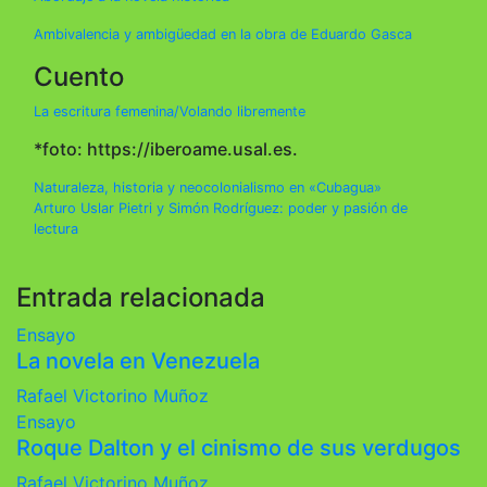
Ambivalencia y ambigüedad en la obra de Eduardo Gasca
Cuento
La escritura femenina/Volando libremente
*foto: https://iberoame.usal.es.
Navegación
Naturaleza, historia y neocolonialismo en «Cubagua»
Arturo Uslar Pietri y Simón Rodríguez: poder y pasión de
de
lectura
entradas
Entrada relacionada
Ensayo
La novela en Venezuela
Rafael Victorino Muñoz
Ensayo
Roque Dalton y el cinismo de sus verdugos
Rafael Victorino Muñoz