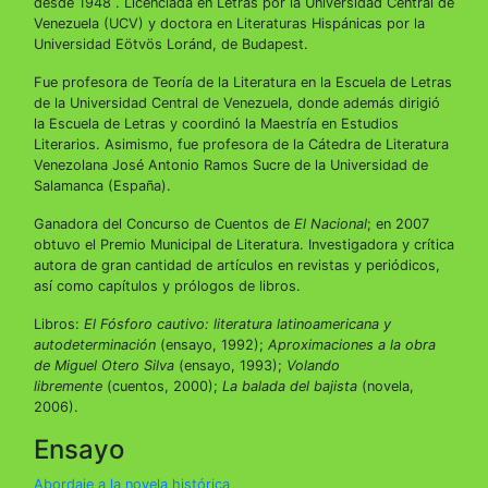
desde 1948 . Licenciada en Letras por la Universidad Central de
Venezuela (UCV) y doctora en Literaturas Hispánicas por la
Universidad Eötvös Loránd, de Budapest.
Fue profesora de Teoría de la Literatura en la Escuela de Letras
de la Universidad Central de Venezuela, donde además dirigió
la Escuela de Letras y coordinó la Maestría en Estudios
Literarios. Asimismo, fue profesora de la Cátedra de Literatura
Venezolana José Antonio Ramos Sucre de la Universidad de
Salamanca (España).
Ganadora del Concurso de Cuentos de
El Nacional
; en 2007
obtuvo el Premio Municipal de Literatura. Investigadora y crítica
autora de gran cantidad de artículos en revistas y periódicos,
así como capítulos y prólogos de libros.
Libros:
El Fósforo cautivo: literatura latinoamericana y
autodeterminación
(ensayo, 1992);
Aproximaciones a la obra
de Miguel Otero Silva
(ensayo, 1993);
Volando
libremente
(cuentos, 2000);
La balada del bajista
(novela,
2006).
Ensayo
Abordaje a la novela histórica