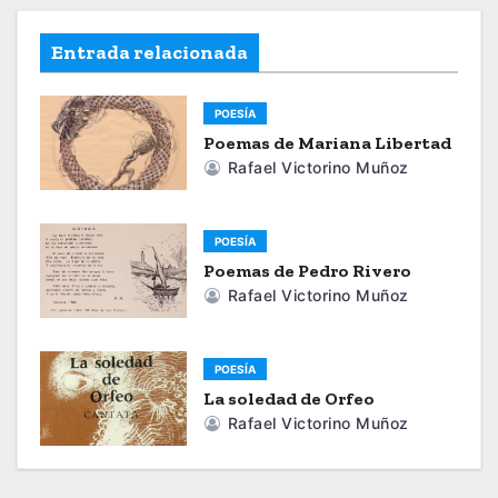
v
e
Entrada relacionada
g
POESÍA
a
Poemas de Mariana Libertad
Rafael Victorino Muñoz
c
i
POESÍA
ó
Poemas de Pedro Rivero
Rafael Victorino Muñoz
n
d
POESÍA
La soledad de Orfeo
e
Rafael Victorino Muñoz
e