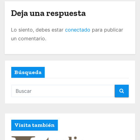
n
t
Deja una respuesta
r
Lo siento, debes estar
conectado
para publicar
a
un comentario.
d
a
Búsqueda
s
Visita también