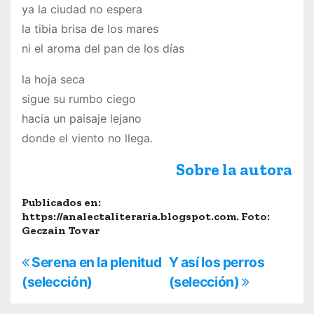
ya la ciudad no espera
la tibia brisa de los mares
ni el aroma del pan de los días
la hoja seca
sigue su rumbo ciego
hacia un paisaje lejano
donde el viento no llega.
Sobre la autora
Publicados en:
https://analectaliteraria.blogspot.com. Foto:
Geczain Tovar
N
Serena en la plenitud
Y así los perros
(selección)
(selección)
a