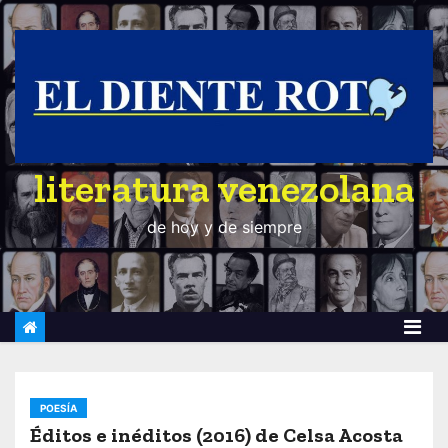
S
a
l
t
a
r
literatura venezolana
a
l
de hoy y de siempre
c
o
n
t
e
n
i
POESÍA
d
Éditos e inéditos (2016) de Celsa Acosta