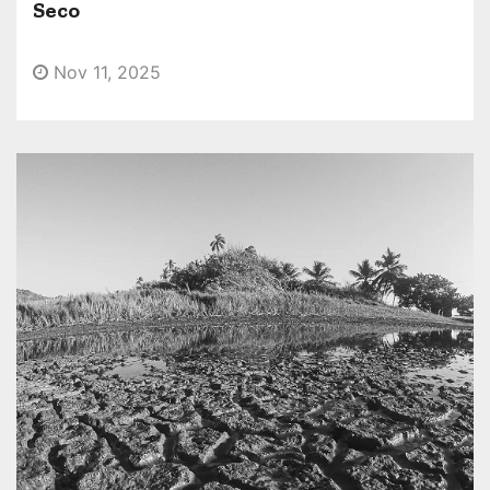
Seco
o
Nov 11, 2025