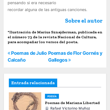
pensando si era necesario
recordar alguna de las antiguas canciones.
Sobre el autor
*Ilustración de Marius Sznajderman, publicada en
el número 73 de la revista Nacional de Cultura,
para acompañar los versos del poeta.
N
Poemas de Julio
Poemas de Flor Gornés y
Calcaño
Gallegos
a
v
e
Entrada relacionada
g
POESÍA
a
Poemas de Mariana Libertad
Rafael Victorino Muñoz