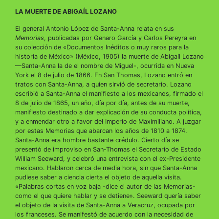
LA MUERTE DE ABIGAÍL LOZANO
El general Antonio López de Santa-Anna relata en sus
Memorias
, publicadas por Genaro García y Carlos Pereyra en
su colección de «Documentos Inéditos o muy raros para la
historia de México» (México, 1905) la muerte de Abigaíl Lozano
—Santa-Anna la de el nombre de Miguel-, ocurrida en Nueva
York el 8 de julio de 1866. En San Thomas, Lozano entró en
tratos con Santa-Anna, a quien sirvió de secretario. Lozano
escribió a Santa-Anna el manifiesto a los mexicanos, firmado el
8 de julio de 1865, un año, día por día, antes de su muerte,
manifiesto destinado a dar explicación de su conducta política,
y a enmendar otro a favor del Imperio de Maximiliano. A juzgar
por estas Memorias que abarcan los años de 1810 a 1874.
Santa-Anna era hombre bastante crédulo. Cierto día se
presentó de improviso en San-Thomas el Secretario de Estado
William Seeward, y celebró una entrevista con el ex-Presidente
mexicano. Hablaron cerca de media hora, sin que Santa-Anna
pudiese saber a ciencia cierta el objeto de aquella visita.
«Palabras cortas en voz baja -dice el autor de las Memorias-
como el que quiere hablar y se detiene». Seeward quería saber
el objeto de la visita de Santa-Anna a Veracruz, ocupada por
los franceses. Se manifestó de acuerdo con la necesidad de