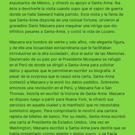
expulsarlos de México, y ofreció su apoyo a Santa-Anna. Iba
éste a devolverle la visita cuando supo que el vapor de guerra
donde se halla Seeward había partido. Esta visita y la fama de
que Santa-Anna disponía de una colosal fortuna, sirvieron al
granadino Darío Mazuera para maquinar una intriga que dio
infinitos pesares a Santa-Anna, y costó la vida de Lozano.
Mazuera era hombre de veinte y seis años, «de elegante figura,
y de ella una locuacidad extraordinaria que le facilitaban
introducirse en la alta sociedad», dice el autor de las Memorias.
Desterrado de su país por el Presidente Mosquera se refugió
en el Perú de donde se dirigió a Santa-Anna para solicitar
datos y apuntes que le permitieran escribir su biografía. A
pesar de la sorpresa que le causó esta carta, Santa-Anna
contestó a Mazuera y le envió los datos pedidos. Sobrevino
entonces una revolución en el Perú, y Mazuera fue a San
Thomas. Insistía en escribir la historia de Santa-Anna. Mazuera
se dispuso luego a partir para Nueva York, le ofreció sus
servicios en aquella ciudad y le manifestó que no necesitaba
suministro alguno. Para comprobarlo le mostró una cartera
repleta de billetes de banco. Por su medio, Santa-Anna escribió
una carta al Presidente de Estados Unidos. Una vez en
Washington, Mazuera escribió a Santa-Anna para decirle que se
había presentado «como agente y amigo suyo», y se hacía