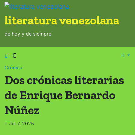
Saltar
al
literatura venezolana
contenido
de hoy y de siempre
Crónica
Dos crónicas literarias
de Enrique Bernardo
Núñez
Jul 7, 2025