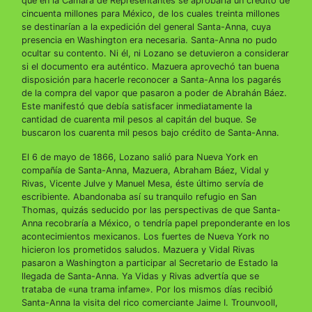
que en la Cámara de Representantes se aprobaría un crédito de
cincuenta millones para México, de los cuales treinta millones
se destinarían a la expedición del general Santa-Anna, cuya
presencia en Washington era necesaria. Santa-Anna no pudo
ocultar su contento. Ni él, ni Lozano se detuvieron a considerar
si el documento era auténtico. Mazuera aprovechó tan buena
disposición para hacerle reconocer a Santa-Anna los pagarés
de la compra del vapor que pasaron a poder de Abrahán Báez.
Este manifestó que debía satisfacer inmediatamente la
cantidad de cuarenta mil pesos al capitán del buque. Se
buscaron los cuarenta mil pesos bajo crédito de Santa-Anna.
El 6 de mayo de 1866, Lozano salió para Nueva York en
compañía de Santa-Anna, Mazuera, Abraham Báez, Vidal y
Rivas, Vicente Julve y Manuel Mesa, éste último servía de
escribiente. Abandonaba así su tranquilo refugio en San
Thomas, quizás seducido por las perspectivas de que Santa-
Anna recobraría a México, o tendría papel preponderante en los
acontecimientos mexicanos. Los fuertes de Nueva York no
hicieron los prometidos saludos. Mazuera y Vidal Rivas
pasaron a Washington a participar al Secretario de Estado la
llegada de Santa-Anna. Ya Vidas y Rivas advertía que se
trataba de «una trama infame». Por los mismos días recibió
Santa-Anna la visita del rico comerciante Jaime I. Trounvooll,