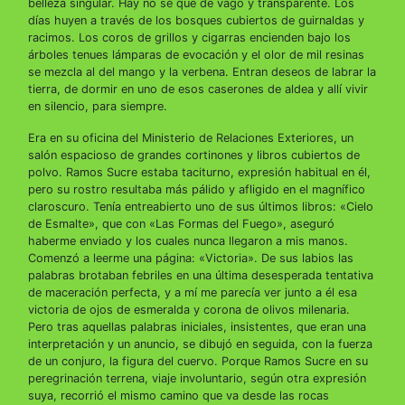
belleza singular. Hay no sé qué de vago y transparente. Los
días huyen a través de los bosques cubiertos de guirnaldas y
racimos. Los coros de grillos y cigarras encienden bajo los
árboles tenues lámparas de evocación y el olor de mil resinas
se mezcla al del mango y la verbena. Entran deseos de labrar la
tierra, de dormir en uno de esos caserones de aldea y allí vivir
en silencio, para siempre.
Era en su oficina del Ministerio de Relaciones Exteriores, un
salón espacioso de grandes cortinones y libros cubiertos de
polvo. Ramos Sucre estaba taciturno, expresión habitual en él,
pero su rostro resultaba más pálido y afligido en el magnífico
claroscuro. Tenía entreabierto uno de sus últimos libros: «Cielo
de Esmalte», que con «Las Formas del Fuego», aseguró
haberme enviado y los cuales nunca llegaron a mis manos.
Comenzó a leerme una página: «Victoria». De sus labios las
palabras brotaban febriles en una última desesperada tentativa
de maceración perfecta, y a mí me parecía ver junto a él esa
victoria de ojos de esmeralda y corona de olivos milenaria.
Pero tras aquellas palabras iniciales, insistentes, que eran una
interpretación y un anuncio, se dibujó en seguida, con la fuerza
de un conjuro, la figura del cuervo. Porque Ramos Sucre en su
peregrinación terrena, viaje involuntario, según otra expresión
suya, recorrió el mismo camino que va desde las rocas