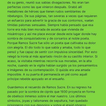
de su genio, reunió sus sabias divagaciones. No eran tan
perfectas como las que vinieron después. Grabó allí
medallones de héroes que tienen rudos semblantes de
nibelungos. De sus páginas, tan severas a veces que requieren
un esfuerzo para advertir la gracia de sus contornos, vuelan
tímidas palomas sensuales. Siempre había pensado que esa
torre era más bien morada de asceta que vivienda de
misántropo y así me place evocar desde este lugar donde hay
sombra de conquistadores y de corsarios al noble poeta.
Porque Ramos Sucre fue sólo un poeta que cultivaba su dolor
con alegría. El dio todo lo que sabía y amaba, todo lo que
pensó y fue capaz de sentir con impulsiva sinceridad. Por esto
relegó la ironía al más apartado rincón de su castillo interior. Si
acaso, la visitaba mientras recorría sus moradas, en la alta
noche, cuando en la vigilia habían surgido ya los pensamientos
e imágenes de su contemplación. O quizás era una amada
imposible. A su puerta él permanecía en pié como aquél
príncipe rebelde apoyado en el ensueño.
Guardemos el recuerdo de Ramos Sucre. En su regreso ha
pasado por la sombra de ciprés que 1930 proyecta en forma
de obelisco inmenso sobre el mar nuestro. Los últimos
símbolos, joyas y talismanes de sepultura, han quedado
prisioneros con sus despojos y sobre el ataúd obreros