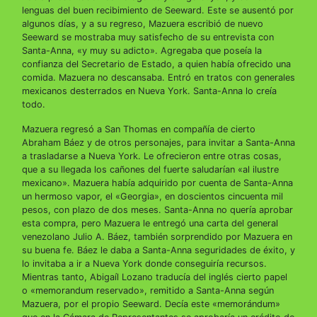
lenguas del buen recibimiento de Seeward. Este se ausentó por
algunos días, y a su regreso, Mazuera escribió de nuevo
Seeward se mostraba muy satisfecho de su entrevista con
Santa-Anna, «y muy su adicto». Agregaba que poseía la
confianza del Secretario de Estado, a quien había ofrecido una
comida. Mazuera no descansaba. Entró en tratos con generales
mexicanos desterrados en Nueva York. Santa-Anna lo creía
todo.
Mazuera regresó a San Thomas en compañía de cierto
Abraham Báez y de otros personajes, para invitar a Santa-Anna
a trasladarse a Nueva York. Le ofrecieron entre otras cosas,
que a su llegada los cañones del fuerte saludarían «al ilustre
mexicano». Mazuera había adquirido por cuenta de Santa-Anna
un hermoso vapor, el «Georgia», en doscientos cincuenta mil
pesos, con plazo de dos meses. Santa-Anna no quería aprobar
esta compra, pero Mazuera le entregó una carta del general
venezolano Julio A. Báez, también sorprendido por Mazuera en
su buena fe. Báez le daba a Santa-Anna seguridades de éxito, y
lo invitaba a ir a Nueva York donde conseguiría recursos.
Mientras tanto, Abigaíl Lozano traducía del inglés cierto papel
o «memorandum reservado», remitido a Santa-Anna según
Mazuera, por el propio Seeward. Decía este «memorándum»