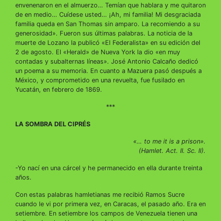
envenenaron en el almuerzo… Temían que hablara y me quitaron
de en medio… Cuídese usted… ¡Ah, mi familia! Mi desgraciada
familia queda en San Thomas sin amparo. La recomiendo a su
generosidad». Fueron sus últimas palabras. La noticia de la
muerte de Lozano la publicó «El Federalista» en su edición del
2 de agosto. El «Herald» de Nueva York la dio «en muy
contadas y subalternas líneas». José Antonio Calcaño dedicó
un poema a su memoria. En cuanto a Mazuera pasó después a
México, y comprometido en una revuelta, fue fusilado en
Yucatán, en febrero de 1869.
***
LA SOMBRA DEL CIPRÉS
«… to me it is a prison».
(Hamlet. Act. II. Sc. II).
-Yo nací en una cárcel y he permanecido en ella durante treinta
años.
Con estas palabras hamletianas me recibió Ramos Sucre
cuando le vi por primera vez, en Caracas, el pasado año. Era en
setiembre. En setiembre los campos de Venezuela tienen una