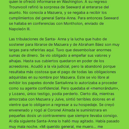
quien le ofreció informarse en Washington. A su regreso
Trounvooll refirió la sorpresa de Seeward al enterarse del
asunto. No conocía a Mazuera, y se negaba a recibir los
cumplimientos del general Santa-Anna. Para entonces Seeward
se hallaba en conferencias con Montholon, enviado de
Napoleón III.
Las tribulaciones de Santa- Anna y la lucha que hubo de
sostener para librarse de Mazuera y de Abraham Báez son muy
largas para referirlas aquí. Tuvo que desembolsar enormes
sumas de dinero. Se vio obligado a empeñar sus valores y
alhajas. Hasta sus cubiertos quedaron en poder de los
acreedores. Acudió a la vía judicial, pero la abandonó porque
resultaba más costosa que el pago de todas las obligaciones
adquiridas en su nombre por Mazuera. Este se vio libre al
exhibir los papeles donde SantaAnna lo autorizaba a proceder
como su agente confidencial. Pero quedaba el «memorándum»,
y Lozano, único testigo, podía perderlo. Cierto día, mientras
almorzaba con Mazuera y Julve, sintió terribles dolores en el
vientre que lo obligaron a regresar a su hospedaje. Se creyó
envenenado y rogó al Coronel Almada le suministrara en
pequeñas dosis un contraveneno que siempre llevaba consigo.
Al día siguiente Santa-Anna lo halló muy agitado. Había pasado
muy mala noche. «Mi querido general, me muero… me