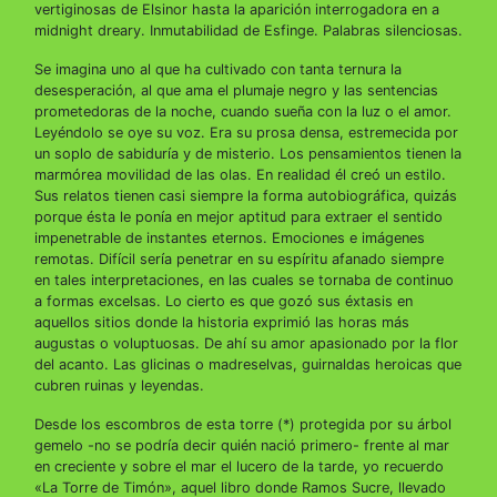
vertiginosas de Elsinor hasta la aparición interrogadora en a
midnight dreary. Inmutabilidad de Esfinge. Palabras silenciosas.
Se imagina uno al que ha cultivado con tanta ternura la
desesperación, al que ama el plumaje negro y las sentencias
prometedoras de la noche, cuando sueña con la luz o el amor.
Leyéndolo se oye su voz. Era su prosa densa, estremecida por
un soplo de sabiduría y de misterio. Los pensamientos tienen la
marmórea movilidad de las olas. En realidad él creó un estilo.
Sus relatos tienen casi siempre la forma autobiográfica, quizás
porque ésta le ponía en mejor aptitud para extraer el sentido
impenetrable de instantes eternos. Emociones e imágenes
remotas. Difícil sería penetrar en su espíritu afanado siempre
en tales interpretaciones, en las cuales se tornaba de continuo
a formas excelsas. Lo cierto es que gozó sus éxtasis en
aquellos sitios donde la historia exprimió las horas más
augustas o voluptuosas. De ahí su amor apasionado por la flor
del acanto. Las glicinas o madreselvas, guirnaldas heroicas que
cubren ruinas y leyendas.
Desde los escombros de esta torre (*) protegida por su árbol
gemelo -no se podría decir quién nació primero- frente al mar
en creciente y sobre el mar el lucero de la tarde, yo recuerdo
«La Torre de Timón», aquel libro donde Ramos Sucre, llevado