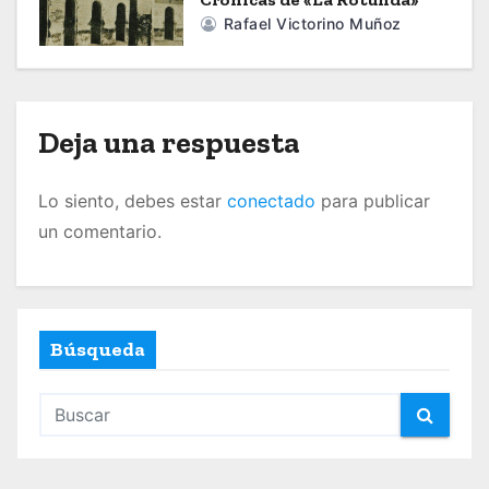
e
Rafael Victorino Muñoz
n
t
r
Deja una respuesta
a
Lo siento, debes estar
conectado
para publicar
d
un comentario.
a
s
Búsqueda