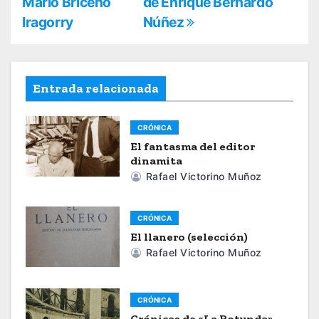
Mario Briceño
de Enrique Bernardo
a
Iragorry
Núñez
v
e
Entrada relacionada
g
a
CRÓNICA
El fantasma del editor
c
dinamita
Rafael Victorino Muñoz
i
ó
CRÓNICA
n
El llanero (selección)
Rafael Victorino Muñoz
d
e
CRÓNICA
Crónicas de «La Rotunda»