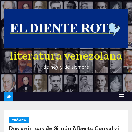
S
a
l
t
a
r
literatura venezolana
a
l
de hoy y de siempre
c
o
n
t
e
n
i
CRÓNICA
d
Dos crónicas de Simón Alberto Consalvi