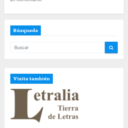
d
a
s
Búsqueda
Visita también