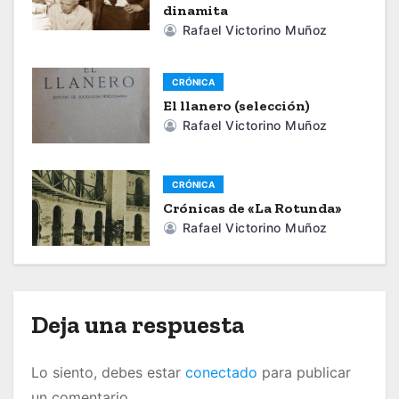
dinamita
c
Rafael Victorino Muñoz
i
CRÓNICA
ó
El llanero (selección)
Rafael Victorino Muñoz
n
d
CRÓNICA
e
Crónicas de «La Rotunda»
Rafael Victorino Muñoz
e
n
t
Deja una respuesta
r
Lo siento, debes estar
conectado
para publicar
a
un comentario.