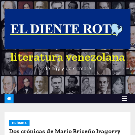
S
a
l
t
a
r
literatura venezolana
a
l
de hoy y de siempre
c
o
n
t
e
n
i
CRÓNICA
d
Dos crónicas de Mario Briceño Iragorry