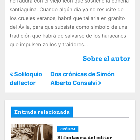
herradura con el viejo león que sostiene la concha
santiaguina. Cuando algún día ya no resucite de
los crueles veranos, habrá que tallarla en granito
del Ávila, para que subsista como símbolo de una
tradición que habrá de salvarse de los huracanes
que impulsen zoilos y traidores…
Sobre el autor
N
Soliloquio
Dos crónicas de Simón
del lector
Alberto Consalvi
a
v
e
Entrada relacionada
g
CRÓNICA
a
El fantasma del editor