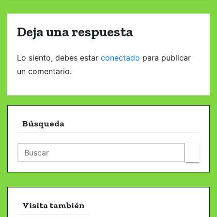
n
t
Deja una respuesta
r
Lo siento, debes estar
conectado
para publicar
a
un comentario.
d
a
s
Búsqueda
Visita también