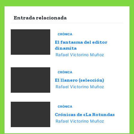
v
e
Entrada relacionada
g
CRÓNICA
a
El fantasma del editor
dinamita
c
Rafael Victorino Muñoz
i
CRÓNICA
ó
El llanero (selección)
Rafael Victorino Muñoz
n
d
CRÓNICA
e
Crónicas de «La Rotunda»
Rafael Victorino Muñoz
e