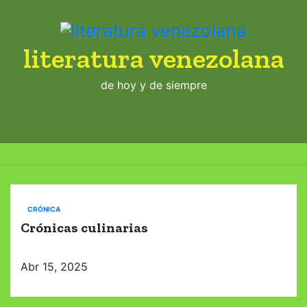
S
a
l
literatura venezolana
t
de hoy y de siempre
a
r
a
l
c
o
n
CRÓNICA
t
Crónicas culinarias
e
n
Abr 15, 2025
i
d