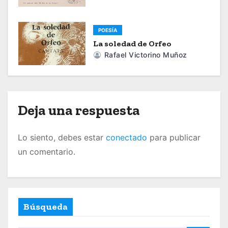
n
d
POESÍA
La soledad de Orfeo
e
Rafael Victorino Muñoz
e
n
t
Deja una respuesta
r
Lo siento, debes estar
conectado
para publicar
a
un comentario.
d
a
Búsqueda
s