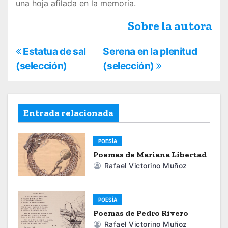
una hoja afilada en la memoria.
Sobre la autora
N
Estatua de sal
Serena en la plenitud
(selección)
(selección)
a
v
e
Entrada relacionada
g
POESÍA
a
Poemas de Mariana Libertad
Rafael Victorino Muñoz
c
i
POESÍA
ó
Poemas de Pedro Rivero
Rafael Victorino Muñoz