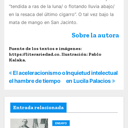
“tendida a ras de la luna/ o flotando lluvia abajo/
en la resaca del último cigarro”. O tal vez bajo la
mata de mango en San Jacinto.
Sobre la autora
Fuente de los textos e imágenes:
https://literariedad.co. Ilustración: Pablo
Kalaka.
N
El aceleracionismo o
Inquietud intelectual
el hambre de tiempo
en Lucila Palacios
a
v
e
Entrada relacionada
g
ENSAYO