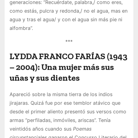
generaciones: “Recuérdate, palabra,/ como eres,
como estás, pulcra y redonda,/ no el agua, mas en
agua y tras el agua/ y con el agua sin más pie ni
alfombra”.
***
LYDDA FRANCO FARÍAS
(
1943
– 2004
):
Una mujer más sus
uñas y sus dientes
Apareció sobre la misma tierra de los indios
jirajaras. Quizá fue por ese temblor atávico que
desde el primer aliento presentó sus versos como
armas “perfiladas, inmóviles, ariscas”. Tenía
veintidós años cuando sus
Poemas
circunstanciales
ganaron el Concurso Literario del