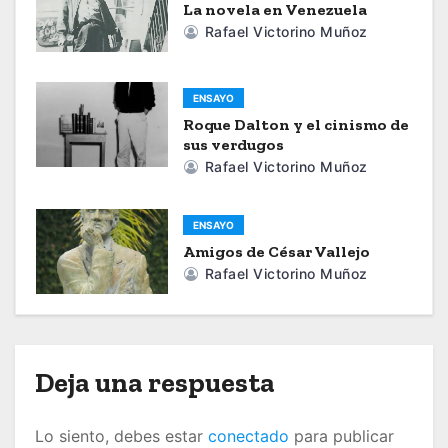
a
La novela en Venezuela
Rafael Victorino Muñoz
c
i
ENSAYO
ó
Roque Dalton y el cinismo de
sus verdugos
n
Rafael Victorino Muñoz
d
ENSAYO
e
Amigos de César Vallejo
Rafael Victorino Muñoz
e
n
t
Deja una respuesta
r
Lo siento, debes estar
conectado
para publicar