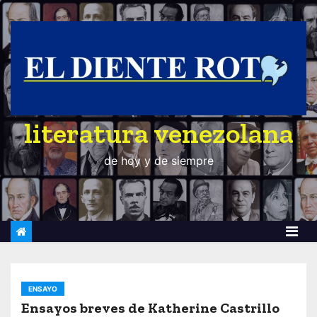
S
a
l
t
a
r
literatura venezolana
a
l
de hoy y de siempre
c
o
n
t
e
n
i
ENSAYO
d
Ensayos breves de Katherine Castrillo