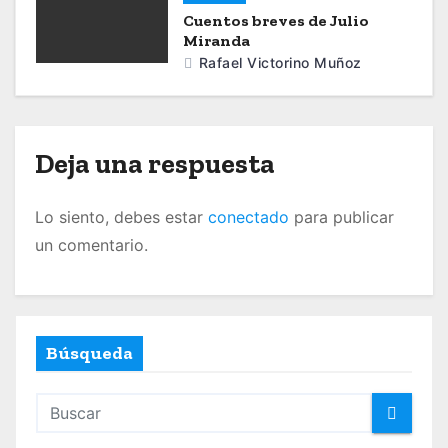
e
Cuentos breves de Julio
Miranda
e
Rafael Victorino Muñoz
n
t
Deja una respuesta
r
a
Lo siento, debes estar
conectado
para publicar
un comentario.
d
a
s
Búsqueda