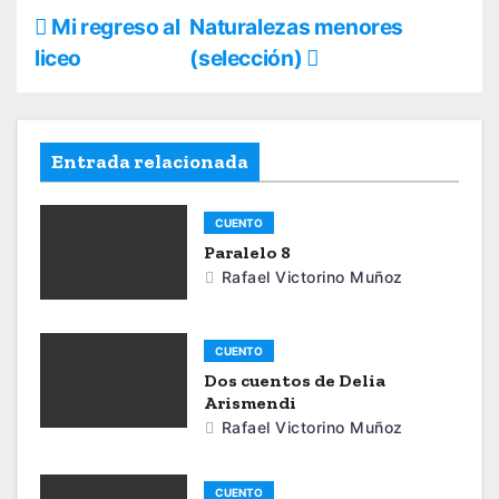
N
Mi regreso al
Naturalezas menores
liceo
(selección)
a
v
e
Entrada relacionada
g
CUENTO
a
Paralelo 8
Rafael Victorino Muñoz
c
i
CUENTO
ó
Dos cuentos de Delia
Arismendi
n
Rafael Victorino Muñoz
d
CUENTO