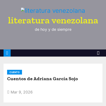
S
a
l
literatura venezolana
t
de hoy y de siempre
a
r
a
l
c
o
n
CUENTO
t
Cuentos de Adriana García Sojo
e
n
Mar 9, 2026
i
d