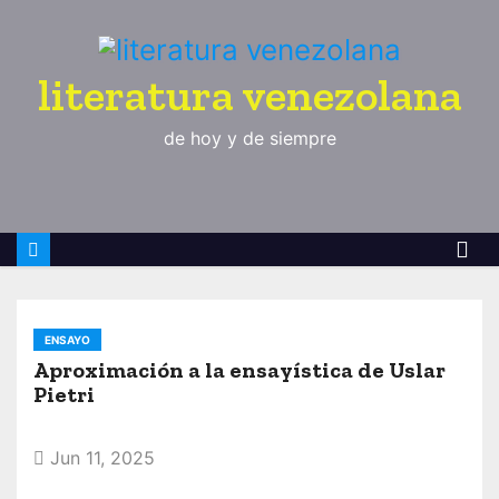
S
a
l
literatura venezolana
t
de hoy y de siempre
a
r
a
l
c
o
n
ENSAYO
t
Aproximación a la ensayística de Uslar
e
Pietri
n
i
Jun 11, 2025
d