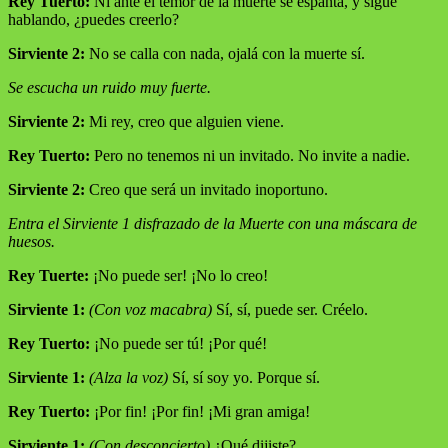
Rey Tuerto:
Ni ante el temor de la muerte se espanta, y sigue
hablando, ¿puedes creerlo?
Sirviente 2:
No se calla con nada, ojalá con la muerte sí.
Se escucha un ruido muy fuerte.
Sirviente 2:
Mi rey, creo que alguien viene.
Rey Tuerto:
Pero no tenemos ni un invitado. No invite a nadie.
Sirviente 2:
Creo que será un invitado inoportuno.
Entra el Sirviente 1 disfrazado de la Muerte con una máscara de
huesos.
Rey Tuerte:
¡No puede ser! ¡No lo creo!
Sirviente 1:
(Con voz macabra)
Sí, sí, puede ser. Créelo.
Rey Tuerto:
¡No puede ser tú! ¡Por qué!
Sirviente 1:
(Alza la voz)
Sí, sí soy yo. Porque sí.
Rey Tuerto:
¡Por fin! ¡Por fin! ¡Mi gran amiga!
Sirviente 1:
(Con desconcierto)
¿Qué dijiste?