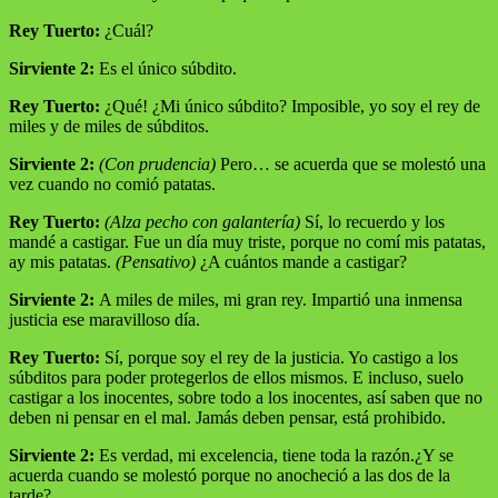
Rey Tuerto:
¿Cuál?
Sirviente 2:
Es el único súbdito.
Rey Tuerto:
¿Qué! ¿Mi único súbdito? Imposible, yo soy el rey de
miles y de miles de súbditos.
Sirviente 2:
(Con prudencia)
Pero… se acuerda que se molestó una
vez cuando no comió patatas.
Rey Tuerto:
(Alza pecho con galantería)
Sí, lo recuerdo y los
mandé a castigar. Fue un día muy triste, porque no comí mis patatas,
ay mis patatas.
(Pensativo)
¿A cuántos mande a castigar?
Sirviente 2:
A miles de miles, mi gran rey. Impartió una inmensa
justicia ese maravilloso día.
Rey Tuerto:
Sí, porque soy el rey de la justicia. Yo castigo a los
súbditos para poder protegerlos de ellos mismos. E incluso, suelo
castigar a los inocentes, sobre todo a los inocentes, así saben que no
deben ni pensar en el mal. Jamás deben pensar, está prohibido.
Sirviente 2:
Es verdad, mi excelencia, tiene toda la razón.¿Y se
acuerda cuando se molestó porque no anocheció a las dos de la
tarde?