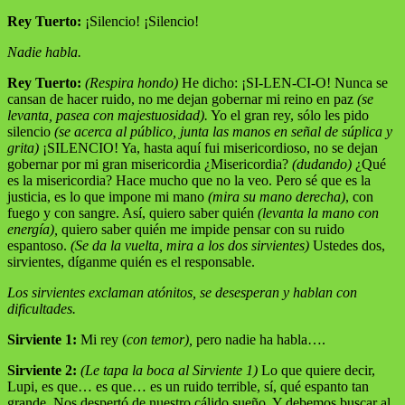
Rey Tuerto:
¡Silencio! ¡Silencio!
Nadie habla.
Rey Tuerto:
(Respira hondo)
He dicho: ¡SI-LEN-CI-O! Nunca se
cansan de hacer ruido, no me dejan gobernar mi reino en paz
(se
levanta, pasea con majestuosidad).
Yo el gran rey, sólo les pido
silencio
(se acerca al público, junta las manos en señal de súplica y
grita)
¡SILENCIO! Ya, hasta aquí fui misericordioso, no se dejan
gobernar por mi gran misericordia ¿Misericordia?
(dudando)
¿Qué
es la misericordia? Hace mucho que no la veo. Pero sé que es la
justicia, es lo que impone mi mano
(mira su mano derecha)
, con
fuego y con sangre. Así, quiero saber quién
(levanta la mano con
energía),
quiero saber quién me impide pensar con su ruido
espantoso.
(Se da la vuelta, mira a los dos sirvientes)
Ustedes dos,
sirvientes, díganme quién es el responsable.
Los sirvientes exclaman atónitos, se desesperan y hablan con
dificultades.
Sirviente 1:
Mi rey (
con temor),
pero nadie ha habla….
Sirviente 2:
(Le tapa la boca al Sirviente 1)
Lo que quiere decir,
Lupi, es que… es que… es un ruido terrible, sí, qué espanto tan
grande. Nos despertó de nuestro cálido sueño. Y debemos buscar al