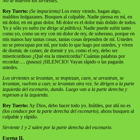
No se mueven los sirvientes.
Rey Tuerto
:
(Se impacienta)
Los estoy viendo, hagan algo,
malditos holgazanes. Busquen al culpable. Nadie piensa en mí, en
mi dolor, en mi gran dolor. Mi dolor es el dolor más dolido de todos.
Yo y sólo yo sufro
(se dirige al público).
Nadie puede sufrir tanto
como yo, como un rey con mi dolor de rey, de soberano, porque en
mis manos hay tantas cosas, tantas cosas dependen de mí. Ustedes
no se preocupan por mí, por todo lo que hago por ustedes, y viven
de dormir, de comer, de dormir y yo, como el rey, debo ser
misericordioso ¿Qué era la misericordia? Cuántas palabras por
recordar….
(pausa)
¡SILENCIO! Vayan rápido o las pagarán
ustedes.
Los sirvientes se levantan, se tropiezan, caen, se arrastran, se
levantan, vuelven a caer, se levantan otra vez. Se dirigen a la parte
izquierda del escenario, dundo. Luego van a la parte derecha y
regresan a la izquierda.
Rey Tuerto:
Ay Dios, debo hacer todo yo. Inútiles, por ahí no es
(los conduce por la parte derecha del escenario)
, ahora busquen al
culpable y rápido.
Sirviente 1 y 2 salen por la parte derecha del escenario.
Escena II.