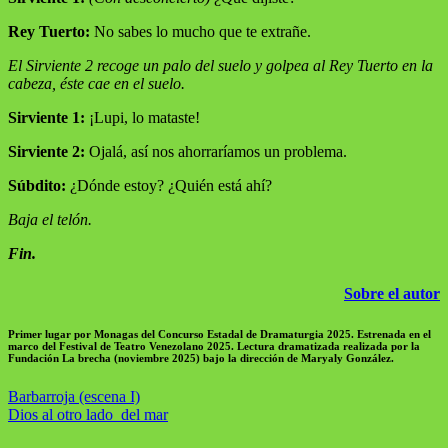
Rey Tuerto:
No sabes lo mucho que te extrañe.
El Sirviente 2 recoge un palo del suelo y golpea al Rey Tuerto en la
cabeza, éste cae en el suelo.
Sirviente 1:
¡Lupi, lo mataste!
Sirviente 2:
Ojalá, así nos ahorraríamos un problema.
Súbdito:
¿Dónde estoy? ¿Quién está ahí?
Baja el telón.
Fin.
Sobre el autor
Primer lugar por Monagas del Concurso Estadal de Dramaturgia 2025. Estrenada en el
marco del Festival de Teatro Venezolano 2025. Lectura dramatizada realizada por la
Fundación La brecha (noviembre 2025) bajo la dirección de Maryaly González.
Navegación
Barbarroja (escena I)
Dios al otro lado del mar
de