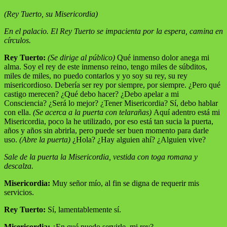
(Rey Tuerto, su Misericordia)
En el palacio. El Rey Tuerto se impacienta por la espera, camina en
círculos.
Rey Tuerto:
(Se dirige al público)
Qué inmenso dolor anega mi
alma. Soy el rey de este inmenso reino, tengo miles de súbditos,
miles de miles, no puedo contarlos y yo soy su rey, su rey
misericordioso. Debería ser rey por siempre, por siempre. ¿Pero qué
castigo merecen? ¿Qué debo hacer? ¿Debo apelar a mi
Consciencia? ¿Será lo mejor? ¿Tener Misericordia? Sí, debo hablar
con ella.
(Se acerca a la puerta con telarañas)
Aquí adentro está mi
Misericordia, poco la he utilizado, por eso está tan sucia la puerta,
años y años sin abrirla, pero puede ser buen momento para darle
uso.
(Abre la puerta)
¿Hola? ¿Hay alguien ahí? ¿Alguien vive?
Sale de la puerta la Misericordia, vestida con toga romana y
descalza.
Misericordia:
Muy señor mío, al fin se digna de requerir mis
servicios.
Rey Tuerto:
Sí, lamentablemente sí.
Misericordia:
¿En qué puedo servirle, mi rey?