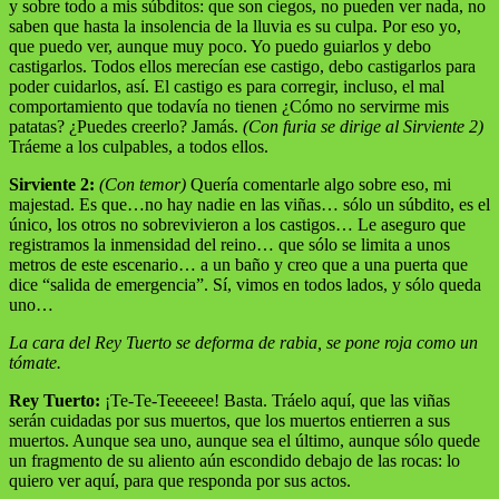
y sobre todo a mis súbditos: que son ciegos, no pueden ver nada, no
saben que hasta la insolencia de la lluvia es su culpa. Por eso yo,
que puedo ver, aunque muy poco. Yo puedo guiarlos y debo
castigarlos. Todos ellos merecían ese castigo, debo castigarlos para
poder cuidarlos, así. El castigo es para corregir, incluso, el mal
comportamiento que todavía no tienen ¿Cómo no servirme mis
patatas? ¿Puedes creerlo? Jamás.
(Con furia se dirige al Sirviente 2)
Tráeme a los culpables, a todos ellos.
Sirviente 2:
(Con temor)
Quería comentarle algo sobre eso, mi
majestad. Es que…no hay nadie en las viñas… sólo un súbdito, es el
único, los otros no sobrevivieron a los castigos… Le aseguro que
registramos la inmensidad del reino… que sólo se limita a unos
metros de este escenario… a un baño y creo que a una puerta que
dice “salida de emergencia”. Sí, vimos en todos lados, y sólo queda
uno…
La cara del Rey Tuerto se deforma de rabia, se pone roja como un
tómate.
Rey Tuerto:
¡Te-Te-Teeeeee! Basta. Tráelo aquí, que las viñas
serán cuidadas por sus muertos, que los muertos entierren a sus
muertos. Aunque sea uno, aunque sea el último, aunque sólo quede
un fragmento de su aliento aún escondido debajo de las rocas: lo
quiero ver aquí, para que responda por sus actos.