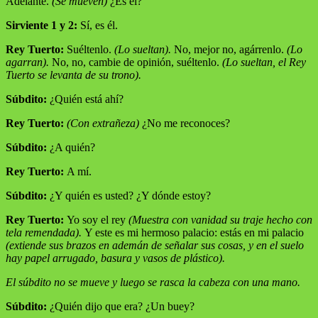
Adelante.
(Se mueven)
¿Es él?
Sirviente 1 y 2:
Sí, es él.
Rey Tuerto:
Suéltenlo.
(Lo sueltan).
No, mejor no, agárrenlo.
(Lo
agarran).
No, no, cambie de opinión, suéltenlo.
(Lo sueltan, el Rey
Tuerto se levanta de su trono).
Súbdito:
¿Quién está ahí?
Rey Tuerto:
(Con extrañeza)
¿No me reconoces?
Súbdito:
¿A quién?
Rey Tuerto:
A mí.
Súbdito:
¿Y quién es usted? ¿Y dónde estoy?
Rey Tuerto:
Yo soy el rey
(Muestra con vanidad su traje hecho con
tela remendada).
Y este es mi hermoso palacio: estás en mi palacio
(extiende sus brazos en ademán de señalar sus cosas, y en el suelo
hay papel arrugado, basura y vasos de plástico).
El súbdito no se mueve y luego se rasca la cabeza con una mano.
Súbdito:
¿Quién dijo que era? ¿Un buey?