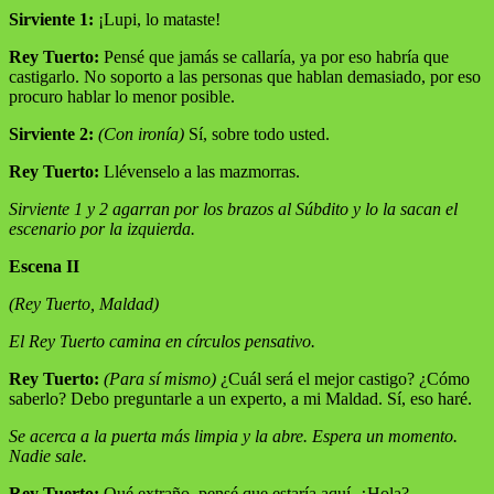
Sirviente 1:
¡Lupi, lo mataste!
Rey Tuerto:
Pensé que jamás se callaría, ya por eso habría que
castigarlo. No soporto a las personas que hablan demasiado, por eso
procuro hablar lo menor posible.
Sirviente 2:
(Con ironía)
Sí, sobre todo usted.
Rey Tuerto:
Llévenselo a las mazmorras.
Sirviente 1 y 2 agarran por los brazos al Súbdito y lo la sacan el
escenario por la izquierda.
Escena II
(Rey Tuerto, Maldad)
El Rey Tuerto camina en círculos pensativo.
Rey Tuerto:
(Para sí mismo)
¿Cuál será el mejor castigo? ¿Cómo
saberlo? Debo preguntarle a un experto, a mi Maldad. Sí, eso haré.
Se acerca a la puerta más limpia y la abre. Espera un momento.
Nadie sale.
Rey Tuerto:
Qué extraño, pensé que estaría aquí. ¿Hola?