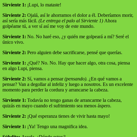
Sirviente 1:
¡Lupi, lo mataste!
Sirviente 2:
Ojalá, así le ahorramos el dolor a él. Deberíamos morir,
así sería más fácil.
(Le entrega el palo al Sirviente 1)
Ahora
golpéame tú, a ver sí así me voy de este mundo.
Sirviente 1:
No. No haré eso, ¿y quién me golpeará a mí? Seré el
único vivo.
Sirviente 2:
Pero alguien debe sacrificarse, pensé que querías.
Sirviente 1:
¿Qué? No. No. Hay que hacer algo, otra cosa, piensa
en algo Lupi, piensa.
Sirviente 2:
Sí, vamos a pensar
(pensando).
¿En qué vamos a
pensar? Van a degollar al infeliz y luego a nosotros. Es un excelente
momento para perder la cordura y arrancarse la cabeza.
Sirviente 1:
Todavía no tengo ganas de arrancarme la cabeza,
quizás en mayo cuando el sufrimiento sea menos áspero.
Sirviente 2:
¡Qué esperanza tienes de vivir hasta mayo!
Sirviente 1:
¡Ya! Tengo una magnifica idea.
Súbdito:
Ayuda. ¿Dónde estoy?