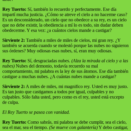
Rey Tuerto:
Sí, también lo recuerdo y perfectamente. Ese día
impartí mucha justicia. ¿Cómo se atreve el cielo a no hacerme caso?
Es un desconsiderado, un cielo que no obedece a su rey, es un cielo
que no debe existir, la obediencia a mí lo es todo, sin dudar deben
obedecerme. Y esa vez: ¿a cuántos cielos mande a castigar?
Sirviente 2:
También a miles de miles de cielos, mi gran rey. ¿Y
también se acuerda cuando se molestó porque las nubes no siguieron
sus órdenes? Muy odiosas esas nubes, sí, eran muy odiosas.
Rey Tuerto:
Sí, desgraciadas nubes.
(Alza la mirada al cielo y a las
nubes)
Nubes del demonio, todavía recuerdo su mal
comportamiento, mi palabra es la ley de sus átomos. Ese día también
castigue a muchas nubes. ¿A cuántas nubes mande a castigar?
Sirviente 2:
A miles de miles, mi magnifico rey. Usted es muy justo.
Es tan justo que castigamos a todos por igual, culpables y no
culpables. Sólo falta usted, pero como es el rey, usted está excepto
de culpa.
El Rey Tuerto se pasea con vanidad.
Rey Tuerto:
Como sabrás, mi palabra se debe cumplir, sea el cielo,
sea el mar, sea el tiempo.
(Se mueve con galantería)
Y debo castigar,