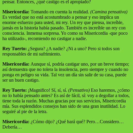
pensar. Entonces, ¿qué castigo es el apropiado?
Misericordia:
Tomando en cuenta la realidad.
(Camina pensativa)
Es verdad que no está acostumbrado a pensar y eso implica un
enorme esfuerzo para usted, mi rey. Un rey que piensa, increíble,
jamás en la historia había pasado. También es increíble un rey con
consciencia. Inmensa sorpresa. Yo como su Misericordia -que poco
ha utilizado-, recomiendo no castigar a nadie.
Rey Tuerto:
¿Segura? ¿A nadie? ¿Ni a uno? Pero si todos son
responsables de mi sufrimiento.
Misericordia:
Aunque sí, podría castigar uno, por un breve tiempo;
así demuestra que no tolera la insolencia, pero siempre y cuando no
ponga en peligro su vida. Tal vez un día sin salir de su casa, puede
ser un buen castigo.
Rey Tuerto:
¡Magnifico! Sí, sí, sí.
(Pensativo)
Eso haremos, ¿cómo
no lo había pensado antes? Es así de fácil, sí: voy a degollar a todos,
tiene toda la razón. Muchas gracias por sus servicios, Misericordia
mía. Sus esplendidos consejos han sido de una gran inutilidad. Lo
seguiré al pie de la letra.
Misericordia:
¿Cómo dijo? ¿Qué hará qué? Pero…Considero…
Debería…