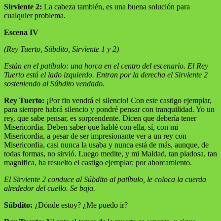
Sirviente 2:
La cabeza también, es una buena solución para
cualquier problema.
Escena IV
(Rey Tuerto, Súbdito, Sirviente 1 y 2)
Están en el patíbulo: una horca en el centro del escenario. El Rey
Tuerto está el lado izquierdo. Entran por la derecha el Sirviente 2
sosteniendo al Súbdito vendado.
Rey Tuerto:
¡Por fin vendrá el silencio! Con este castigo ejemplar,
para siempre habrá silencio y pondré pensar con tranquilidad. Yo un
rey, que sabe pensar, es sorprendente. Dicen que debería tener
Misericordia. Deben saber que hablé con ella, sí, con mi
Misericordia, a pesar de ser impresionante ver a un rey con
Misericordia, casi nunca la usaba y nunca está de más, aunque, de
todas formas, no sirvió. Luego medite, y mi Maldad, tan piadosa, tan
magnifica, ha resuelto el castigo ejemplar: por ahorcamiento.
El Sirviente 2 conduce al Súbdito al patíbulo, le coloca la cuerda
alrededor del cuello. Se baja.
Súbdito:
¿Dónde estoy? ¿Me puedo ir?