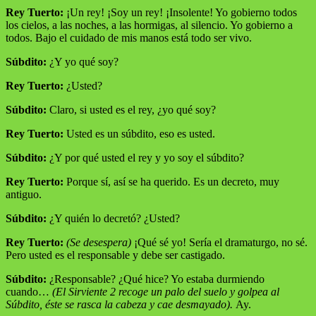
Rey Tuerto:
¡Un rey! ¡Soy un rey! ¡Insolente! Yo gobierno todos
los cielos, a las noches, a las hormigas, al silencio. Yo gobierno a
todos. Bajo el cuidado de mis manos está todo ser vivo.
Súbdito:
¿Y yo qué soy?
Rey Tuerto:
¿Usted?
Súbdito:
Claro, si usted es el rey, ¿yo qué soy?
Rey Tuerto:
Usted es un súbdito, eso es usted.
Súbdito:
¿Y por qué usted el rey y yo soy el súbdito?
Rey Tuerto:
Porque sí, así se ha querido. Es un decreto, muy
antiguo.
Súbdito:
¿Y quién lo decretó? ¿Usted?
Rey Tuerto:
(Se desespera)
¡Qué sé yo! Sería el dramaturgo, no sé.
Pero usted es el responsable y debe ser castigado.
Súbdito:
¿Responsable? ¿Qué hice? Yo estaba durmiendo
cuando…
(El Sirviente 2 recoge un palo del suelo y golpea al
Súbdito, éste se rasca la cabeza y cae desmayado).
Ay.