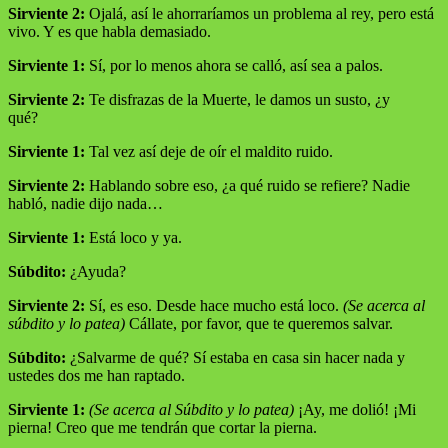
Sirviente 2:
Ojalá, así le ahorraríamos un problema al rey, pero está
vivo. Y es que habla demasiado.
Sirviente 1:
Sí, por lo menos ahora se calló, así sea a palos.
Sirviente 2:
Te disfrazas de la Muerte, le damos un susto, ¿y
qué?
Sirviente 1:
Tal vez así deje de oír el maldito ruido.
Sirviente 2:
Hablando sobre eso, ¿a qué ruido se refiere? Nadie
habló, nadie dijo nada…
Sirviente 1:
Está loco y ya.
Súbdito:
¿Ayuda?
Sirviente 2:
Sí, es eso. Desde hace mucho está loco.
(Se acerca al
súbdito y lo patea)
Cállate, por favor, que te queremos salvar.
Súbdito:
¿Salvarme de qué? Sí estaba en casa sin hacer nada y
ustedes dos me han raptado.
Sirviente 1:
(Se acerca al Súbdito y lo patea)
¡Ay, me dolió! ¡Mi
pierna! Creo que me tendrán que cortar la pierna.