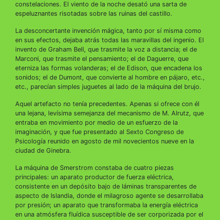
constelaciones. El viento de la noche desató una sarta de
espeluznantes risotadas sobre las ruinas del castillo.
La desconcertante invención mágica, tanto por sí misma como
en sus efectos, dejaba atrás todas las maravillas del ingenio. El
invento de Graham Bell, que trasmite la voz a distancia; el de
Marconi, que trasmite el pensamiento; el de Daguerre, que
eterniza las formas volanderas; el de Edison, que encadena los
sonidos; el de Dumont, que convierte al hombre en pájaro, etc.,
etc., parecían simples juguetes al lado de la máquina del brujo.
Aquel artefacto no tenía precedentes. Apenas si ofrece con él
una lejana, levísima semejanza del mecanismo de M. Alrutz, que
entraba en movimiento por medio de un esfuerzo de la
imaginación, y que fue presentado al Sexto Congreso de
Psicología reunido en agosto de mil novecientos nueve en la
ciudad de Ginebra.
La máquina de Smerstrom constaba de cuatro piezas
principales: un aparato productor de fuerza eléctrica,
consistente en un depósito bajo de láminas transparentes de
aspecto de Islandia, donde el milagroso agente se desarrollaba
por presión; un aparato que transformaba la energía eléctrica
en una atmósfera fluídica susceptible de ser corporizada por el