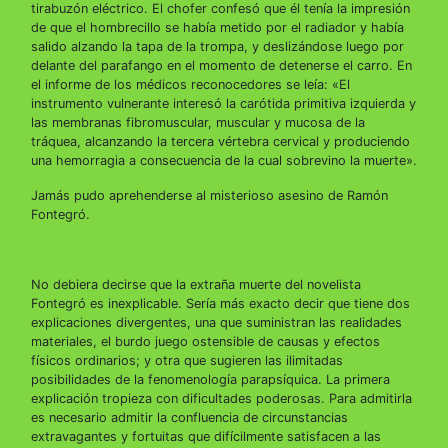
tirabuzón eléctrico. El chofer confesó que él tenía la impresión
de que el hombrecillo se había metido por el radiador y había
salido alzando la tapa de la trompa, y deslizándose luego por
delante del parafango en el momento de detenerse el carro. En
el informe de los médicos reconocedores se leía: «El
instrumento vulnerante interesó la carótida primitiva izquierda y
las membranas fibromuscular, muscular y mucosa de la
tráquea, alcanzando la tercera vértebra cervical y produciendo
una hemorragia a consecuencia de la cual sobrevino la muerte».
Jamás pudo aprehenderse al misterioso asesino de Ramón
Fontegró.
No debiera decirse que la extraña muerte del novelista
Fontegró es inexplicable. Sería más exacto decir que tiene dos
explicaciones divergentes, una que suministran las realidades
materiales, el burdo juego ostensible de causas y efectos
físicos ordinarios; y otra que sugieren las ilimitadas
posibilidades de la fenomenología parapsíquica. La primera
explicación tropieza con dificultades poderosas. Para admitirla
es necesario admitir la confluencia de circunstancias
extravagantes y fortuitas que difícilmente satisfacen a las