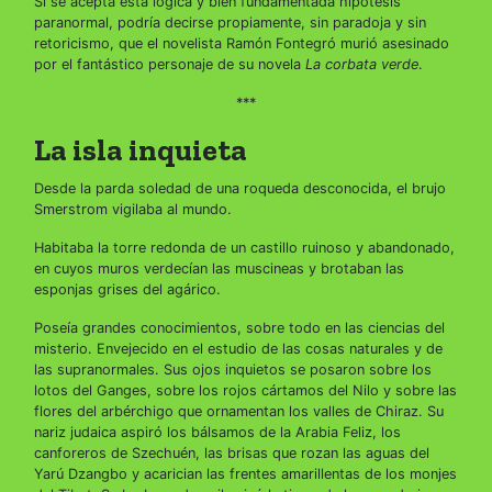
Si se acepta esta lógica y bien fundamentada hipótesis
paranormal, podría decirse propiamente, sin paradoja y sin
retoricismo, que el novelista Ramón Fontegró murió asesinado
por el fantástico personaje de su novela
La corbata verde
.
***
La isla inquieta
Desde la parda soledad de una roqueda desconocida, el brujo
Smerstrom vigilaba al mundo.
Habitaba la torre redonda de un castillo ruinoso y abandonado,
en cuyos muros verdecían las muscineas y brotaban las
esponjas grises del agárico.
Poseía grandes conocimientos, sobre todo en las ciencias del
misterio. Envejecido en el estudio de las cosas naturales y de
las supranormales. Sus ojos inquietos se posaron sobre los
lotos del Ganges, sobre los rojos cártamos del Nilo y sobre las
flores del arbérchigo que ornamentan los valles de Chiraz. Su
nariz judaica aspiró los bálsamos de la Arabia Feliz, los
canforeros de Szechuén, las brisas que rozan las aguas del
Yarú Dzangbo y acarician las frentes amarillentas de los monjes