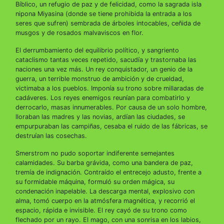
Bíblico, un refugio de paz y de felicidad, como la sagrada isla
nipona Miyasina (donde se tiene prohibida la entrada a los
seres que sufren) sembrada de árboles intocables, ceñida de
musgos y de rosados malvaviscos en flor.
El derrumbamiento del equilibrio político, y sangriento
cataclismo tantas veces repetido, sacudía y trastornaba las
naciones una vez más. Un rey conquistador, un genio de la
guerra, un terrible monstruo de ambición y de crueldad,
victimaba a los pueblos. Imponía su trono sobre millaradas de
cadáveres. Los reyes enemigos reunían para combatirlo y
derrocarlo, masas innumerables. Por causa de un solo hombre,
lloraban las madres y las novias, ardían las ciudades, se
empurpuraban las campiñas, cesaba el ruido de las fábricas, se
destruían las cosechas.
Smerstrom no pudo soportar indiferente semejantes
calamidades. Su barba grávida, como una bandera de paz,
tremía de indignación. Contraído el entrecejo adusto, frente a
su formidable máquina, formuló su orden mágica, su
condenación inapelable. La descarga mental, explosivo con
alma, tomó cuerpo en la atmósfera magnética, y recorrió el
espacio, rápida e invisible. El rey cayó de su trono como
flechado por un rayo. El mago, con una sonrisa en los labios,