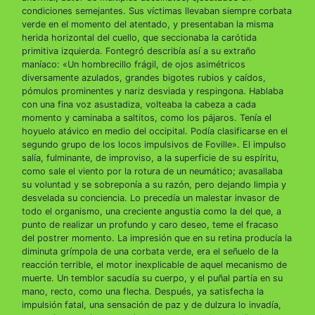
condiciones semejantes. Sus víctimas llevaban siempre corbata
verde en el momento del atentado, y presentaban la misma
herida horizontal del cuello, que seccionaba la carótida
primitiva izquierda. Fontegró describía así a su extraño
maníaco: «Un hombrecillo frágil, de ojos asimétricos
diversamente azulados, grandes bigotes rubios y caídos,
pómulos prominentes y nariz desviada y respingona. Hablaba
con una fina voz asustadiza, volteaba la cabeza a cada
momento y caminaba a saltitos, como los pájaros. Tenía el
hoyuelo atávico en medio del occipital. Podía clasificarse en el
segundo grupo de los locos impulsivos de Foville». El impulso
salía, fulminante, de improviso, a la superficie de su espíritu,
como sale el viento por la rotura de un neumático; avasallaba
su voluntad y se sobreponía a su razón, pero dejando limpia y
desvelada su conciencia. Lo precedía un malestar invasor de
todo el organismo, una creciente angustia como la del que, a
punto de realizar un profundo y caro deseo, teme el fracaso
del postrer momento. La impresión que en su retina producía la
diminuta grímpola de una corbata verde, era el señuelo de la
reacción terrible, el motor inexplicable de aquel mecanismo de
muerte. Un temblor sacudía su cuerpo, y el puñal partía en su
mano, recto, como una flecha. Después, ya satisfecha la
impulsión fatal, una sensación de paz y de dulzura lo invadía,