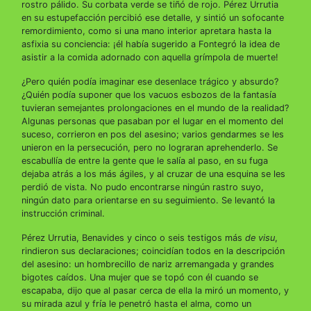
rostro pálido. Su corbata verde se tiñó de rojo. Pérez Urrutia
en su estupefacción percibió ese detalle, y sintió un sofocante
remordimiento, como si una mano interior apretara hasta la
asfixia su conciencia: ¡él había sugerido a Fontegró la idea de
asistir a la comida adornado con aquella grímpola de muerte!
¿Pero quién podía imaginar ese desenlace trágico y absurdo?
¿Quién podía suponer que los vacuos esbozos de la fantasía
tuvieran semejantes prolongaciones en el mundo de la realidad?
Algunas personas que pasaban por el lugar en el momento del
suceso, corrieron en pos del asesino; varios gendarmes se les
unieron en la persecución, pero no lograran aprehenderlo. Se
escabullía de entre la gente que le salía al paso, en su fuga
dejaba atrás a los más ágiles, y al cruzar de una esquina se les
perdió de vista. No pudo encontrarse ningún rastro suyo,
ningún dato para orientarse en su seguimiento. Se levantó la
instrucción criminal.
Pérez Urrutia, Benavides y cinco o seis testigos más
de visu
,
rindieron sus declaraciones; coincidían todos en la descripción
del asesino: un hombrecillo de nariz arremangada y grandes
bigotes caídos. Una mujer que se topó con él cuando se
escapaba, dijo que al pasar cerca de ella la miró un momento, y
su mirada azul y fría le penetró hasta el alma, como un