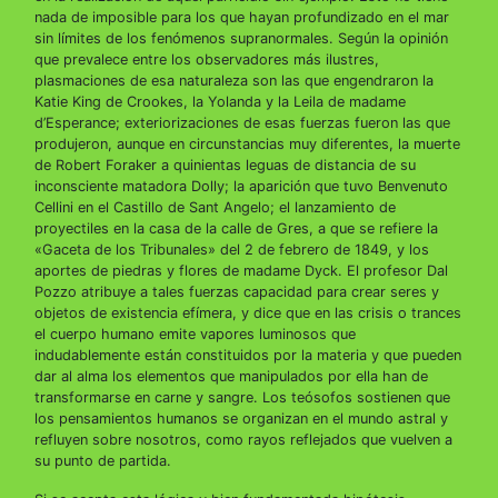
nada de imposible para los que hayan profundizado en el mar
sin límites de los fenómenos supranormales. Según la opinión
que prevalece entre los observadores más ilustres,
plasmaciones de esa naturaleza son las que engendraron la
Katie King de Crookes, la Yolanda y la Leila de madame
d’Esperance; exteriorizaciones de esas fuerzas fueron las que
produjeron, aunque en circunstancias muy diferentes, la muerte
de Robert Foraker a quinientas leguas de distancia de su
inconsciente matadora Dolly; la aparición que tuvo Benvenuto
Cellini en el Castillo de Sant Angelo; el lanzamiento de
proyectiles en la casa de la calle de Gres, a que se refiere la
«Gaceta de los Tribunales» del 2 de febrero de 1849, y los
aportes de piedras y flores de madame Dyck. El profesor Dal
Pozzo atribuye a tales fuerzas capacidad para crear seres y
objetos de existencia efímera, y dice que en las crisis o trances
el cuerpo humano emite vapores luminosos que
indudablemente están constituidos por la materia y que pueden
dar al alma los elementos que manipulados por ella han de
transformarse en carne y sangre. Los teósofos sostienen que
los pensamientos humanos se organizan en el mundo astral y
refluyen sobre nosotros, como rayos reflejados que vuelven a
su punto de partida.