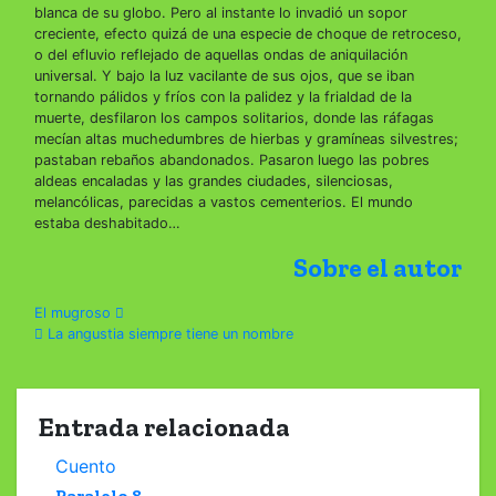
blanca de su globo. Pero al instante lo invadió un sopor
creciente, efecto quizá de una especie de choque de retroceso,
o del efluvio reflejado de aquellas ondas de aniquilación
universal. Y bajo la luz vacilante de sus ojos, que se iban
tornando pálidos y fríos con la palidez y la frialdad de la
muerte, desfilaron los campos solitarios, donde las ráfagas
mecían altas muchedumbres de hierbas y gramíneas silvestres;
pastaban rebaños abandonados. Pasaron luego las pobres
aldeas encaladas y las grandes ciudades, silenciosas,
melancólicas, parecidas a vastos cementerios. El mundo
estaba deshabitado…
Sobre el autor
Navegación
El mugroso
La angustia siempre tiene un nombre
de
entradas
Entrada relacionada
Cuento
Paralelo 8