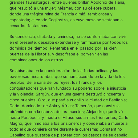
grandes taumaturgos, entre quienes brillan Apolonio de Tiana,
que resucitó a una mujer; Mésmer, con su célebre cubeta,
donde una trágica reina de Francia gimió, temblorosa y
espantada; el conde Cagliostro, en cuya mesa se sentaban a
cenar los fantasmas.
Su conciencia, dilatada y luminosa, no se conformaba con vivir
en el presente: deseaba extenderse y ramificarse por todos los
dominios del tiempo. Penetraba en el pasado por las cien
puertas de la Historia, y descifraba el porvenir en las
combinaciones de los astros.
Se abismaba en la consideración de las furias bélicas y las
pavorosas hecatombes que se han sucedido en la vida de los
pueblos; de la saña de los reyes, los tiranos y los
conquistadores que han fundado su poderío sobre la injusticia
y la violencia: Sargún, que en una guerra destruyó cincuenta y
cinco pueblos; Ciro, que pasó a cuchillo la ciudad de Babilonia;
Darío, dominador de Asia y África; Tamerlán, que construía
pirámides con la cabeza de los muertos; Alejandro, que llevó
hasta Persépolis y hasta el Hifaso sus armas triunfantes; Carlo
Magno, que inmolaba a los prisioneros y condenaba a muerte a
todo el que comiera carne durante la cuaresma; Constantino
Cabalino que gustaba de pisotear con los cascos de su caballo