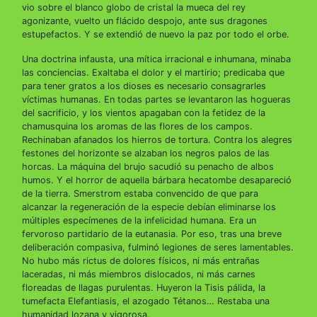
vio sobre el blanco globo de cristal la mueca del rey
agonizante, vuelto un flácido despojo, ante sus dragones
estupefactos. Y se extendió de nuevo la paz por todo el orbe.
Una doctrina infausta, una mítica irracional e inhumana, minaba
las conciencias. Exaltaba el dolor y el martirio; predicaba que
para tener gratos a los dioses es necesario consagrarles
víctimas humanas. En todas partes se levantaron las hogueras
del sacrificio, y los vientos apagaban con la fetidez de la
chamusquina los aromas de las flores de los campos.
Rechinaban afanados los hierros de tortura. Contra los alegres
festones del horizonte se alzaban los negros palos de las
horcas. La máquina del brujo sacudió su penacho de albos
humos. Y el horror de aquella bárbara hecatombe desapareció
de la tierra. Smerstrom estaba convencido de que para
alcanzar la regeneración de la especie debían eliminarse los
múltiples especímenes de la infelicidad humana. Era un
fervoroso partidario de la eutanasia. Por eso, tras una breve
deliberación compasiva, fulminó legiones de seres lamentables.
No hubo más rictus de dolores físicos, ni más entrañas
laceradas, ni más miembros dislocados, ni más carnes
floreadas de llagas purulentas. Huyeron la Tisis pálida, la
tumefacta Elefantiasis, el azogado Tétanos… Restaba una
humanidad lozana y vigorosa.