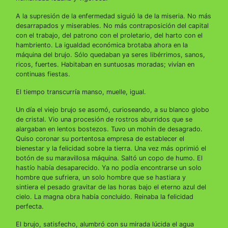
A la supresión de la enfermedad siguió la de la miseria. No más
desarrapados y miserables. No más contraposición del capital
con el trabajo, del patrono con el proletario, del harto con el
hambriento. La igualdad económica brotaba ahora en la
máquina del brujo. Sólo quedaban ya seres libérrimos, sanos,
ricos, fuertes. Habitaban en suntuosas moradas; vivían en
continuas fiestas.
El tiempo transcurría manso, muelle, igual.
Un día el viejo brujo se asomó, curioseando, a su blanco globo
de cristal. Vio una procesión de rostros aburridos que se
alargaban en lentos bostezos. Tuvo un mohín de desagrado.
Quiso coronar su portentosa empresa de establecer el
bienestar y la felicidad sobre la tierra. Una vez más oprimió el
botón de su maravillosa máquina. Saltó un copo de humo. El
hastío había desaparecido. Ya no podía encontrarse un solo
hombre que sufriera, un solo hombre que se hastiara y
sintiera el pesado gravitar de las horas bajo el eterno azul del
cielo. La magna obra había concluido. Reinaba la felicidad
perfecta.
El brujo, satisfecho, alumbró con su mirada lúcida el agua