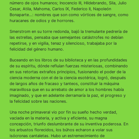
número de ojos humanos; Inocencio III, Hildebrando, Sila, Julio
Cesar, Atila, Mahoma, Carlos IX, Federico II, Napoleón
Bonaparte…: nombres que son como vórtices de sangre, como
huracanes de odios y de horrores.
Smerstrom en su torre redonda, bajó la tremulante pedrería de
las estrellas, pensaba que semejantes catástrofes no debían
repetirse, y en vigilia, tenaz y silencioso, trabajaba por la
felicidad del género humano.
Buceando en los libros de su biblioteca y en las profundidades
de su espíritu, dónde refluían fuerzas misteriosas, combinando
en sus retortas extraños principios, fusionando el poder de la
ciencia moderna con el de la ciencia esotérica, logró, después
de largos años de fracaso y tanteos, constituir la máquina
maravillosa que en su arrebato de amor a los hombres había
imaginado, y que en adelante derramaría la paz, el progreso y
la felicidad sobre las naciones.
Una noche primaveral vio por fin su sueño hecho verdad,
vaciada en la materia, y activa y eficiente, su magna
concepción, triunfo deslumbrante de su inventiva poderosa. En
los arbustos florecidos, los búhos echaron a volar sus
isócronas cantaletas. Hubo un estremecimiento de