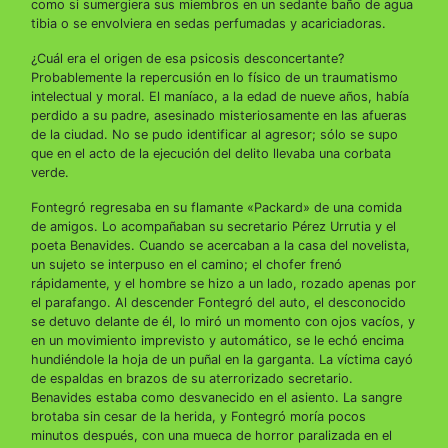
como si sumergiera sus miembros en un sedante baño de agua
tibia o se envolviera en sedas perfumadas y acariciadoras.
¿Cuál era el origen de esa psicosis desconcertante?
Probablemente la repercusión en lo físico de un traumatismo
intelectual y moral. El maníaco, a la edad de nueve años, había
perdido a su padre, asesinado misteriosamente en las afueras
de la ciudad. No se pudo identificar al agresor; sólo se supo
que en el acto de la ejecución del delito llevaba una corbata
verde.
Fontegró regresaba en su flamante «Packard» de una comida
de amigos. Lo acompañaban su secretario Pérez Urrutia y el
poeta Benavides. Cuando se acercaban a la casa del novelista,
un sujeto se interpuso en el camino; el chofer frenó
rápidamente, y el hombre se hizo a un lado, rozado apenas por
el parafango. Al descender Fontegró del auto, el desconocido
se detuvo delante de él, lo miró un momento con ojos vacíos, y
en un movimiento imprevisto y automático, se le echó encima
hundiéndole la hoja de un puñal en la garganta. La víctima cayó
de espaldas en brazos de su aterrorizado secretario.
Benavides estaba como desvanecido en el asiento. La sangre
brotaba sin cesar de la herida, y Fontegró moría pocos
minutos después, con una mueca de horror paralizada en el