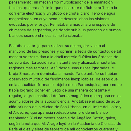
pensamiento; un mecanismo multiplicador de la emanación
fluídica, que era a éste lo que el carrete de Ruhmkorff es a la
corriente eléctrica; y un globo de cristal claro, lleno de agua
magnetizada, en cuyo seno se desarrollaban las visiones
evocadas por el brujo. Remataba la máquina una especie de
chimenea de serpentina, de donde subía un penacho de humos
blancos cuando el mecanismo funcionaba.
Bastábale al brujo para realizar su deseo, dar vuelta al
manubrio de las presiones y oprimir la tecla de contacto; de tal
manera se trasmitían a la dócil materia fluídica las órdenes de
su voluntad. La acción era instantánea y alcanzaba hasta las
regiones más remotas. Así, desde unas ruinas ignoradas, el
brujo Smerstrom dominaba al mundo Ya de antaño se habían
observado multitud de fenómenos inexplicables, de esos que
en la actualidad forman el objeto de la Parapsíquica; pero no se
había logrado poner en juego de una manera constante y
regular, la gran cantidad de fuerza magnética que reposa en los
acumuladores de la subconciencia. Anotábase el caso de aquel
niño oriundo de la ciudad de San Urbano, en el límite del Loire y
el Ardeche, que aparecía rodeado siempre de un blanco
resplandor. Y el no menos notable de Angélica Cottin, quien,
según la nota que M. Arago leyó en la Academia de Ciencias de
París el diez y siete de febrero de mil ochocientos cuarenta y