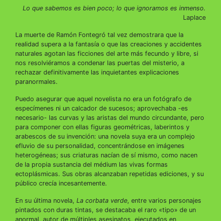
Lo que sabemos es bien poco; lo que ignoramos es inmenso.
Laplace
La muerte de Ramón Fontegró tal vez demostrara que la
realidad supera a la fantasía o que las creaciones y accidentes
naturales agotan las ficciones del arte más fecundo y libre, si
nos resolviéramos a condenar las puertas del misterio, a
rechazar definitivamente las inquietantes explicaciones
paranormales.
Puedo asegurar que aquel novelista no era un fotógrafo de
especímenes ni un calcador de sucesos; aprovechaba -es
necesario- las curvas y las aristas del mundo circundante, pero
para componer con ellas figuras geométricas, laberintos y
arabescos de su invención: una novela suya era un complejo
efluvio de su personalidad, concentrándose en imágenes
heterogéneas; sus criaturas nacían de sí mismo, como nacen
de la propia sustancia del médium las vivas formas
ectoplásmicas. Sus obras alcanzaban repetidas ediciones, y su
público crecía incesantemente.
En su última novela,
La corbata verde
, entre varios personajes
pintados con duras tintas, se destacaba el raro «tipo» de un
anormal, autor de múltiples asesinatos, ejecutados en