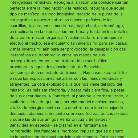
inteligencias reflexivas. Repugna a la razón una coincidencia tan
perfecta entre la imaginación y la realidad, repugna que aquel
tipo de maníaco, de loco impulsivo, sacado de la punta de la
estilográfica y puesto sobre los blancos pañales de las
cuartillas, tuviera, en el mundo real, bajo el sol, un homólogo,
un duplicado en la especialidad morbosa y hasta en los detalles
de la conformación orgánica. Y, además, la forma en que se
efectuó el hecho, ese encuentro tan inverosímil para ser casual,
y más inverosímil aún para ser provocado; la desaparición casi
instantánea del hombrecillo entre las manos de sus
perseguidores, como si se· tratara de un ser fluídico,
provisorio, y aquel desvanecimiento de Benavides,
tan semejante a un estado de trance … Hay casos -como éste-
en que las explicaciones naturales son las menos verídicas y
atrayentes. La otra explicación, la que nos viene del lado del
misterio, es más satisfactoria, y hasta más científica, a pesar
de sus oscuridades. A Fontegró, al ponerse la corbata verde, le
asaltaría la idea de que iba a ser víctima del maníaco asesino,
vitalizado enérgicamente en su cerebro; esta idea trabajando
después subconscientemente sobre sus fuerzas ódicas propias
y sobre las de sus amigos Pérez Urrutia y Benavides -
Benavides en especial- se plasmó en el fantasma del
hombrecillo, insuflándole el morboso impulso que se disparó
en la realización de aquel parricidio sin ejemplo. Esto no tiene