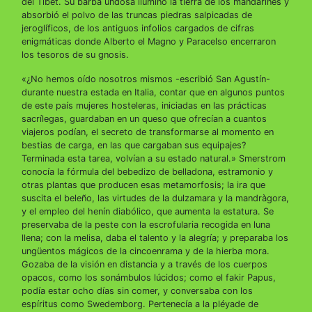
del Tibet. Su barba undosa iluminó la tierra de los mandarines y
absorbió el polvo de las truncas piedras salpicadas de
jeroglíficos, de los antiguos infolios cargados de cifras
enigmáticas donde Alberto el Magno y Paracelso encerraron
los tesoros de su gnosis.
«¿No hemos oído nosotros mismos -escribió San Agustín-
durante nuestra estada en Italia, contar que en algunos puntos
de este país mujeres hosteleras, iniciadas en las prácticas
sacrílegas, guardaban en un queso que ofrecían a cuantos
viajeros podían, el secreto de transformarse al momento en
bestias de carga, en las que cargaban sus equipajes?
Terminada esta tarea, volvían a su estado natural.» Smerstrom
conocía la fórmula del bebedizo de belladona, estramonio y
otras plantas que producen esas metamorfosis; la ira que
suscita el beleño, las virtudes de la dulzamara y la mandràgora,
y el empleo del henín diabólico, que aumenta la estatura. Se
preservaba de la peste con la escrofularia recogida en luna
llena; con la melisa, daba el talento y la alegría; y preparaba los
ungüentos mágicos de la cincoenrama y de la hierba mora.
Gozaba de la visión en distancia y a través de los cuerpos
opacos, como los sonámbulos lúcidos; como el fakir Papus,
podía estar ocho días sin comer, y conversaba con los
espíritus como Swedemborg. Pertenecía a la pléyade de