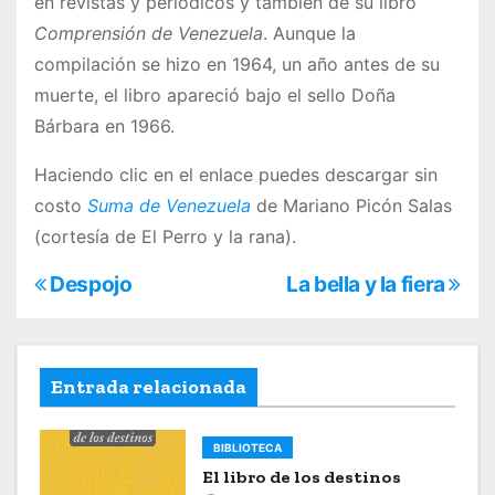
en revistas y periódicos y también de su libro
Comprensión de Venezuela
. Aunque la
compilación se hizo en 1964, un año antes de su
muerte, el libro apareció bajo el sello Doña
Bárbara en 1966.
Haciendo clic en el enlace puedes descargar sin
costo
Suma de Venezuela
de Mariano Picón Salas
(cortesía de El Perro y la rana).
N
Despojo
La bella y la fiera
a
v
Entrada relacionada
e
BIBLIOTECA
g
El libro de los destinos