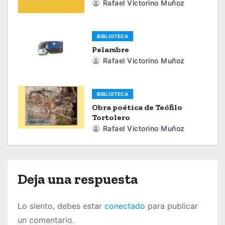
a
Rafael Victorino Muñoz
c
BIBLIOTECA
i
Pelambre
Rafael Victorino Muñoz
ó
n
BIBLIOTECA
d
Obra poética de Teófilo
Tortolero
e
Rafael Victorino Muñoz
e
n
Deja una respuesta
t
r
Lo siento, debes estar
conectado
para publicar
un comentario.