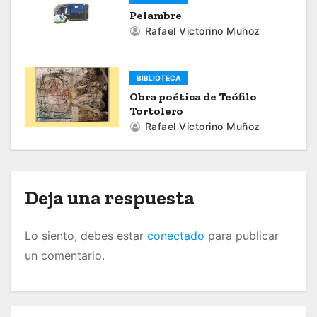
ó
Pelambre
Rafael Victorino Muñoz
n
d
BIBLIOTECA
Obra poética de Teófilo
e
Tortolero
Rafael Victorino Muñoz
e
n
t
Deja una respuesta
r
Lo siento, debes estar
conectado
para publicar
a
un comentario.
d
a