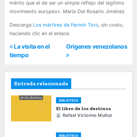
mérito que el de ser un simple reflejo del legítimo
movimiento europeo». María Del Rosario Jiménez
Descarga
Los mártires de Fermín Toro
, sin costo,
haciendo clic en el enlace.
N
La visita en el
Orígenes venezolanos
tiempo
a
v
e
Entrada relacionada
g
BIBLIOTECA
a
El libro de los destinos
Rafael Victorino Muñoz
c
i
BIBLIOTECA