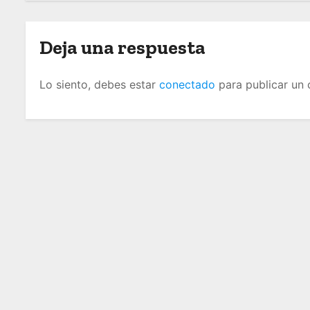
n
d
Deja una respuesta
e
Lo siento, debes estar
conectado
para publicar un 
e
n
t
r
a
d
a
s