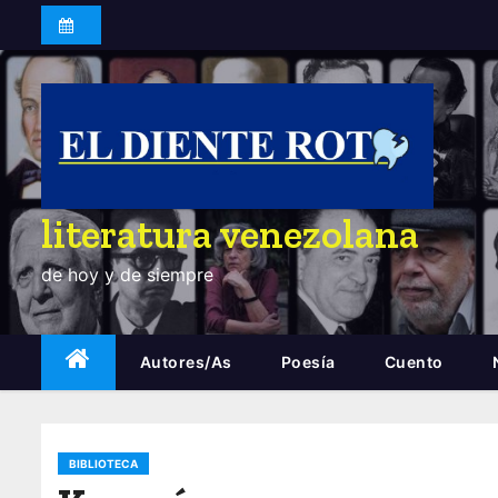
S
a
l
t
a
r
a
literatura venezolana
l
c
de hoy y de siempre
o
n
t
Autores/as
Poesía
Cuento
e
n
i
BIBLIOTECA
d