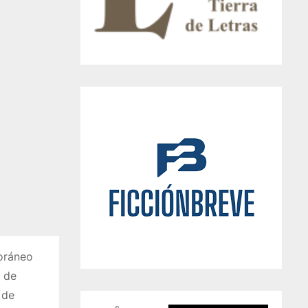
poráneo
a de
 de