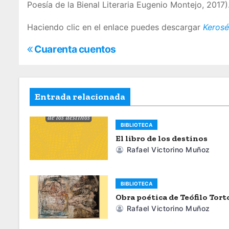
Poesía de la Bienal Literaria Eugenio Montejo, 2017)
Haciendo clic en el enlace puedes descargar
Keros
N
Cuarenta cuentos
a
v
Entrada relacionada
e
BIBLIOTECA
g
El libro de los destinos
a
Rafael Victorino Muñoz
c
BIBLIOTECA
i
Obra poética de Teófilo Tort
Rafael Victorino Muñoz
ó