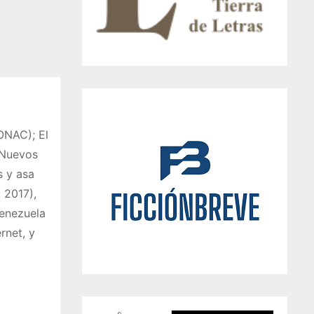
CONAC); El
 Nuevos
s y asa
 2017),
Venezuela
rnet, y