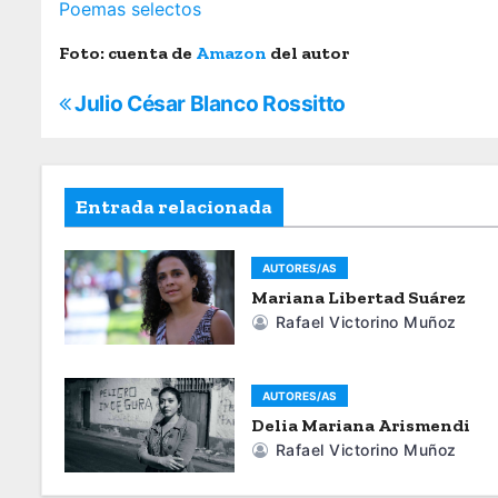
Poemas selectos
Foto: cuenta de
Amazon
del autor
N
Julio César Blanco Rossitto
a
v
Entrada relacionada
e
AUTORES/AS
g
Mariana Libertad Suárez
a
Rafael Victorino Muñoz
c
AUTORES/AS
i
Delia Mariana Arismendi
Rafael Victorino Muñoz
ó