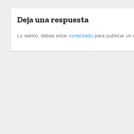
n
d
Deja una respuesta
e
Lo siento, debes estar
conectado
para publicar un 
e
n
t
r
a
d
a
s