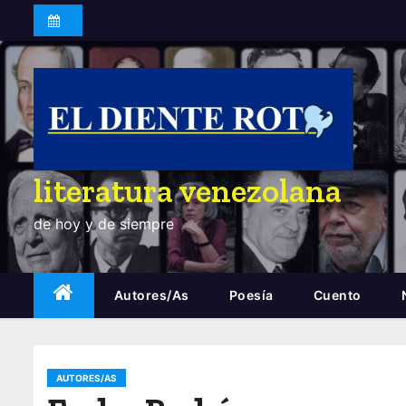
S
a
l
t
a
r
a
literatura venezolana
l
c
de hoy y de siempre
o
n
t
Autores/as
Poesía
Cuento
e
n
i
AUTORES/AS
d