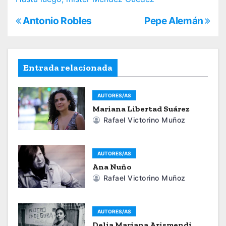
N
Antonio Robles
Pepe Alemán
a
v
Entrada relacionada
e
AUTORES/AS
g
Mariana Libertad Suárez
a
Rafael Victorino Muñoz
c
AUTORES/AS
i
Ana Nuño
Rafael Victorino Muñoz
ó
n
AUTORES/AS
d
Delia Mariana Arismendi