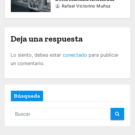
Rafael Victorino Muñoz
e
e
n
Deja una respuesta
t
Lo siento, debes estar
conectado
para publicar
r
un comentario.
a
d
a
Búsqueda
s