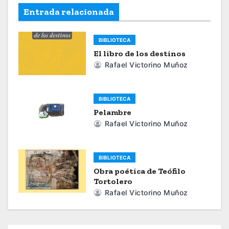
e
Entrada relacionada
g
BIBLIOTECA
a
El libro de los destinos
Rafael Victorino Muñoz
c
i
BIBLIOTECA
ó
Pelambre
Rafael Victorino Muñoz
n
d
BIBLIOTECA
Obra poética de Teófilo
e
Tortolero
Rafael Victorino Muñoz
e
n