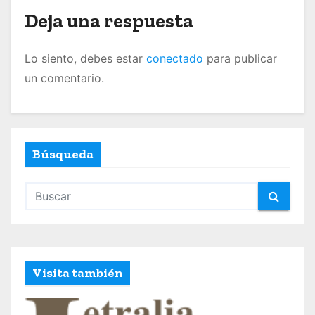
t
Deja una respuesta
r
Lo siento, debes estar
conectado
para publicar
a
un comentario.
d
a
s
Búsqueda
Visita también