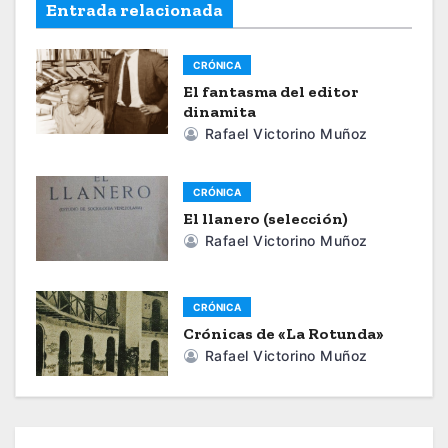
Entrada relacionada
g
a
CRÓNICA
El fantasma del editor
c
dinamita
Rafael Victorino Muñoz
i
ó
CRÓNICA
n
El llanero (selección)
Rafael Victorino Muñoz
d
e
CRÓNICA
Crónicas de «La Rotunda»
e
Rafael Victorino Muñoz
n
t