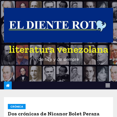
S
a
l
t
a
r
literatura venezolana
a
l
de hoy y de siempre
c
o
n
t
e
n
i
CRÓNICA
d
Dos crónicas de Nicanor Bolet Peraza