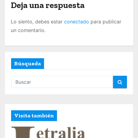
r
Deja una respuesta
a
Lo siento, debes estar
conectado
para publicar
d
un comentario.
a
s
Búsqueda
Visita también