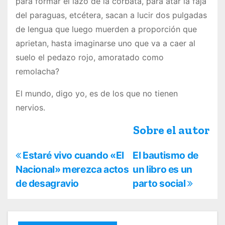
para formar el lazo de la corbata, para atar la faja
del paraguas, etcétera, sacan a lucir dos pulgadas
de lengua que luego muerden a proporción que
aprietan, hasta imaginarse uno que va a caer al
suelo el pedazo rojo, amoratado como
remolacha?
El mundo, digo yo, es de los que no tienen
nervios.
Sobre el autor
N
Estaré vivo cuando «El
El bautismo de
Nacional» merezca actos
un libro es un
a
de desagravio
parto social
v
e