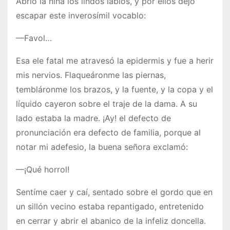
Abrió la niña los lindos labios, y por ellos dejó
escapar este inverosímil vocablo:
—Favol…
Esa ele fatal me atravesó la epidermis y fue a herir
mis nervios. Flaqueáronme las piernas,
tembláronme los brazos, y la fuente, y la copa y el
líquido cayeron sobre el traje de la dama. A su
lado estaba la madre. ¡Ay! el defecto de
pronunciación era defecto de familia, porque al
notar mi adefesio, la buena señora exclamó:
—¡Qué horrol!
Sentíme caer y caí, sentado sobre el gordo que en
un sillón vecino estaba repantigado, entretenido
en cerrar y abrir el abanico de la infeliz doncella.