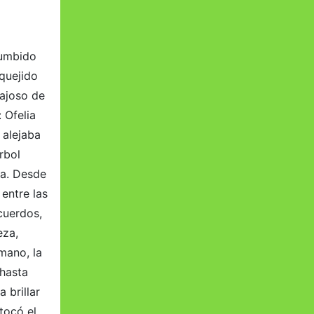
zumbido
quejido
gajoso de
 Ofelia
 alejaba
rbol
ba. Desde
entre las
cuerdos,
eza,
mano, la
 hasta
 brillar
tocó el