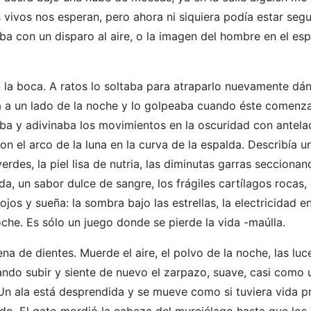
ivos nos esperan, pero ahora ni siquiera podía estar segu
a con un disparo al aire, o la imagen del hombre en el esp
la boca. A ratos lo soltaba para atraparlo nuevamente dá
ba a un lado de la noche y lo golpeaba cuando éste comenz
taba y adivinaba los movimientos en la oscuridad con antela
 el arco de la luna en la curva de la espalda. Describía un
rdes, la piel lisa de nutria, las diminutas garras seccionand
, un sabor dulce de sangre, los frágiles cartílagos rocas, l
ojos y sueña: la sombra bajo las estrellas, la electricidad en 
he. Es sólo un juego donde se pierde la vida -maúlla.
a de dientes. Muerde el aire, el polvo de la noche, las luce
tando subir y siente de nuevo el zarpazo, suave, casi como 
Un ala está desprendida y se mueve como si tuviera vida pr