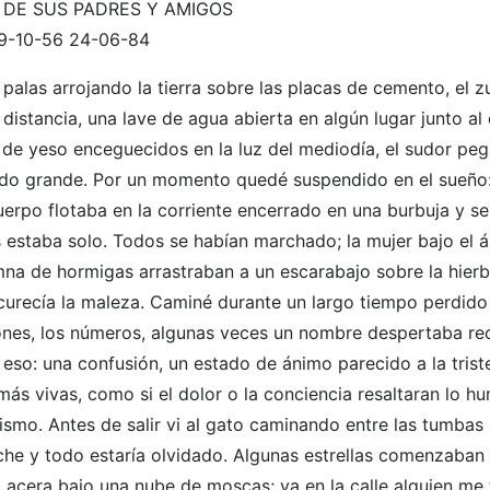
DE SUS PADRES Y AMIGOS
9-10-56 24-06-84
 palas arrojando la tierra sobre las placas de cemento, el 
stancia, una lave de agua abierta en algún lugar junto al 
s de yeso enceguecidos en la luz del mediodía, el sudor pe
iado grande. Por un momento quedé suspendido en el sueño:
cuerpo flotaba en la corriente encerrado en una burbuja y se
 estaba solo. Todos se habían marchado; la mujer bajo el á
mna de hormigas arrastraban a un escarabajo sobre la hier
urecía la maleza. Caminé durante un largo tiempo perdido 
ciones, los números, algunas veces un nombre despertaba re
eso: una confusión, un estado de ánimo parecido a la trist
ás vivas, como si el dolor o la conciencia resaltaran lo hu
smo. Antes de salir vi al gato caminando entre las tumbas
he y todo estaría olvidado. Algunas estrellas comenzaban a
a acera bajo una nube de moscas; ya en la calle alguien me 