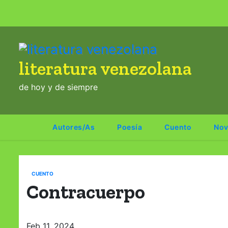
S
a
l
t
literatura venezolana
a
r
de hoy y de siempre
a
l
c
Autores/as
Poesía
Cuento
Nov
o
n
t
CUENTO
e
Contracuerpo
n
i
d
Feb 11, 2024