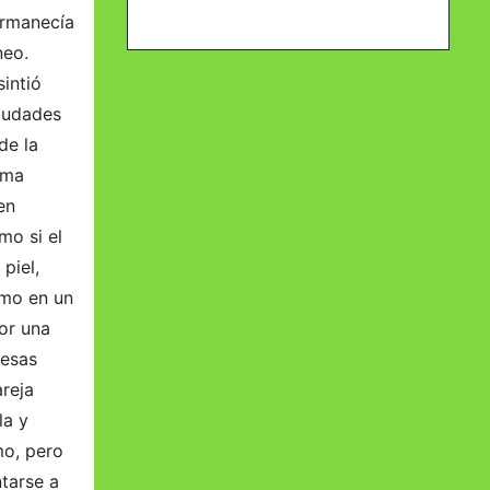
ermanecía
neo.
intió
ciudades
de la
rma
en
mo si el
piel,
omo en un
or una
mesas
areja
la y
mo, pero
tarse a