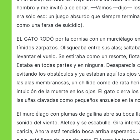
hombro y me invitó a celebrar. —Vamos —dijo— los v
era sólo eso: un juego absurdo que siempre terminab
como una farsa de suicidio).
EL GATO RODÓ por la cornisa con un murciélago en 
tímidos zarpazos. Olisqueaba entre sus alas; salta
levantar el vuelo. Se estiraba como un resorte, flo
Estaba en todas partes y en ninguna. Desaparecía con
evitando los obstáculos y ya estaban aquí los ojos ve
las alas membranosas, un chillido como de rata herida
intuición de la muerte en los ojos. El gato cierra los 
las uñas clavadas como pequeños anzuelos en la noc
El murciélago con plumas de gallina abre su boca llen
sonido del viento. Aletea y se escabulle. Gira inten
caricia, Ahora está tendido boca arriba esperando. 