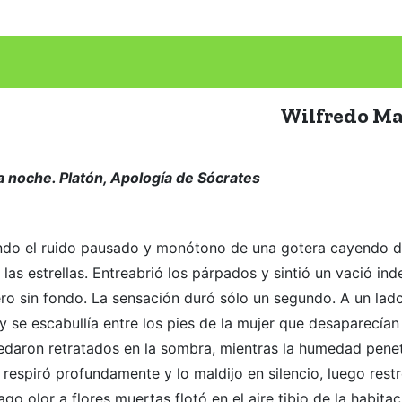
Wilfredo M
la noche
. Platón,
Apología de Sócrates
chando el ruido pausado y monótono de una gotera cayendo 
as estrellas. Entreabrió los párpados y sintió un vació ind
ro sin fondo. La sensación duró sólo un segundo. A un lado
y se escabullía entre los pies de la mujer que desaparecían
edaron retratados en la sombra, mientras la humedad penet
 respiró profundamente y lo maldijo en silencio, luego rest
o olor a flores muertas flotó en el aire tibio de la habitac