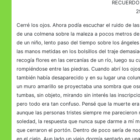
RECUERDO 
2
Cerré los ojos. Ahora podía escuchar el ruido de las
de una colmena sobre la maleza a pocos metros de di
de un niño, lento paso del tiempo sobre los ángele
las manos metidas en los bolsillos del traje demas
recogía flores en las cercanías de un río, luego su 
rompiéndose entre las piedras. Cuando abrí los ojos
también había desaparecido y en su lugar una colu
un muro amarillo se proyectaba una sombra que osc
tumbas, sin objeto, mirando sin interés las inscrip
pero todo era tan confuso. Pensé que la muerte era 
aunque las personas tristes siempre me parecieron m
soledad, la respuesta que nunca supe darme a mí mi
que cerraron el portón. Dentro de poco sería de noc
en el cielo, Aun lado un viejo dormía sentado en un