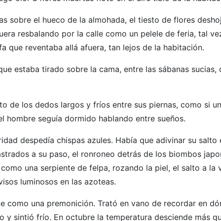
edias sobre el hueco de la almohada, el tiesto de flores desh
fuera resbalando por la calle como un pelele de feria, tal ve
 que reventaba allá afuera, tan lejos de la habitación.
que estaba tirado sobre la cama, entre las sábanas sucias, 
o de los dedos largos y fríos entre sus piernas, como si u
 el hombre seguía dormido hablando entre sueños.
ridad despedía chispas azules. Había que adivinar su salto 
rastrados a su paso, el ronroneo detrás de los biombos jap
como una serpiente de felpa, rozando la piel, el salto a la
visos luminosos en las azoteas.
ue como una premonición. Trató en vano de recordar en d
 y sintió frío. En octubre la temperatura desciende más q