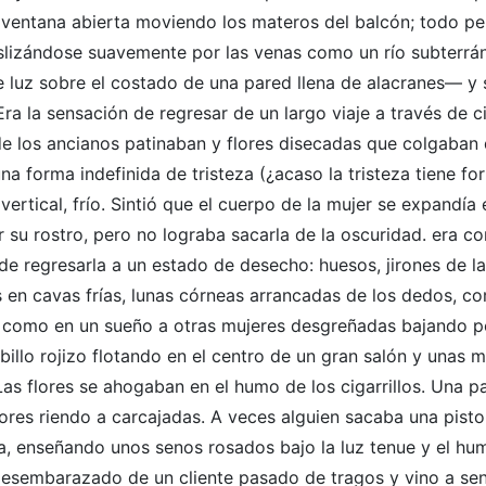
a ventana abierta moviendo los materos del balcón; todo p
deslizándose suavemente por las venas como un río subterrá
 luz sobre el costado de una pared llena de alacranes— y s
ra la sensación de regresar de un largo viaje a través de 
e los ancianos patinaban y flores disecadas que colgaban 
na forma indefinida de tristeza (¿acaso la tristeza tiene fo
ertical, frío. Sintió que el cuerpo de la mujer se expandía 
 su rostro, pero no lograba sacarla de la oscuridad. era co
e regresarla a un estado de desecho: huesos, jirones de la 
 en cavas frías, lunas córneas arrancadas de los dedos, c
dó como en un sueño a otras mujeres desgreñadas bajando p
illo rojizo flotando en el centro de un gran salón y unas 
Las flores se ahogaban en el humo de los cigarrillos. Una p
ores riendo a carcajadas. A veces alguien sacaba una pisto
ra, enseñando unos senos rosados bajo la luz tenue y el hu
 desembarazado de un cliente pasado de tragos y vino a sen