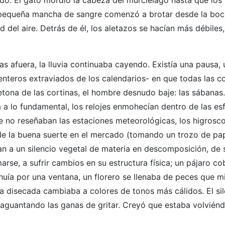
nado. El gato mordió la cabeza del murciélago hasta que los
 pequeña mancha de sangre comenzó a brotar desde la boc
 del aire. Detrás de él, los aletazos se hacían más débiles,
s afuera, la lluvia continuaba cayendo. Existía una pausa, 
enteros extraviados de los calendarios- en que todas las c
retona de las cortinas, el hombre desnudo baje: las sábanas
a a lo fundamental, los relojes enmohecían dentro de las es
no reseñaban las estaciones meteorológicas, los higrosco
 de la buena suerte en el mercado (tomando un trozo de pap
an a un silencio vegetal de materia en descomposición, de 
se, a sufrir cambios en su estructura física; un pájaro c
 huía por una ventana, un florero se llenaba de peces que m
a disecada cambiaba a colores de tonos más cálidos. El si
s aguantando las ganas de gritar. Creyó que estaba volvién