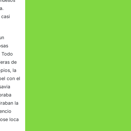
 huesos
a.
 casi
un
osas
. Todo
feras de
pios, la
el con el
savia
obraba
iraban la
lencio
dose loca