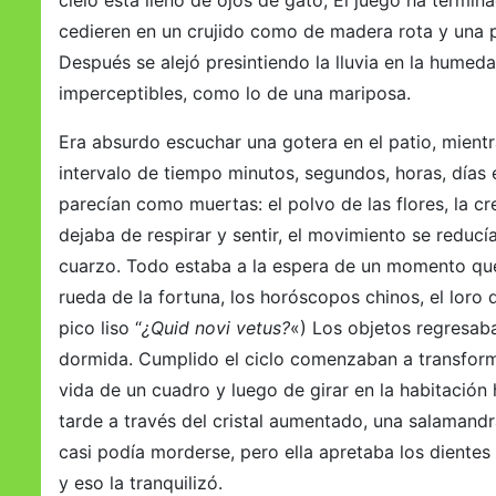
cielo está lleno de ojos de gato, El juego ha termi
cedieren en un crujido como de madera rota y una
Después se alejó presintiendo la lluvia en la humedad
imperceptibles, como lo de una mariposa.
Era absurdo escuchar una gotera en el patio, mientra
intervalo de tiempo minutos, segundos, horas, días 
parecían como muertas: el polvo de las flores, la c
dejaba de respirar y sentir, el movimiento se reducí
cuarzo. Todo estaba a la espera de un momento que 
rueda de la fortuna, los horóscopos chinos, el loro
pico liso “
¿Quid novi vetus?
«) Los objetos regresab
dormida. Cumplido el ciclo comenzaban a transformar
vida de un cuadro y luego de girar en la habitación
tarde a través del cristal aumentado, una salamandr
casi podía morderse, pero ella apretaba los diente
y eso la tranquilizó.