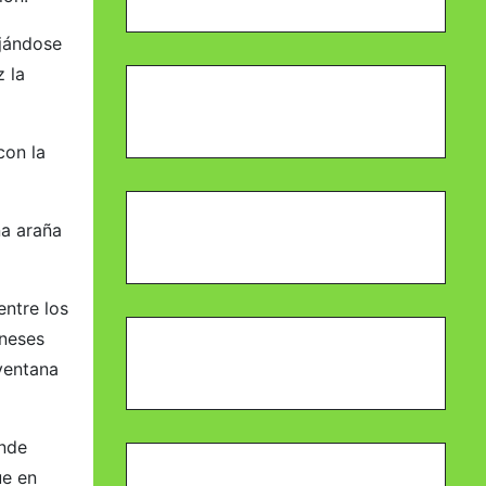
ojándose
z la
con la
na araña
entre los
oneses
 ventana
ónde
ue en