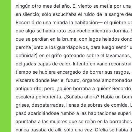
ningún otro mes del año. El viento se metía por un
en silencio; sólo escuchaba el ruido de la sangre 
Recorrió de una mirada la habitación— el quiebre de
que algo se había roto esa noche mientras dormía. E
que se perdían en la bruma, con lagos helados dond
percha junto a los guardapolvos, para luego sentir u
definida?) en el grifo goteando sobre el lavamanos, v
delgadas capas de calor. Intentó en vano reconstruir
tiempo se hubiera encargado de borrar sus rasgos, d
vísceras donde leer el futuro, órganos amontonados
antiguo rito; pero, ¿quién borraba a quién? Recor
escalera polvorienta. ¿Soñaba ahora? Había un bomb
grises, despatarradas, llenas de sobras de comida. 
pasó acariciándose rumbo a las habitaciones superi
apuntaba a las mujeres que se reían en la borrache
nunca pasaba de allí; sólo una vez: Ofelia se había