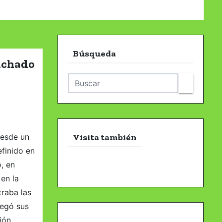
Búsqueda
achado
desde un
Visita también
efinido en
, en
 en la
raba las
regó sus
ión.