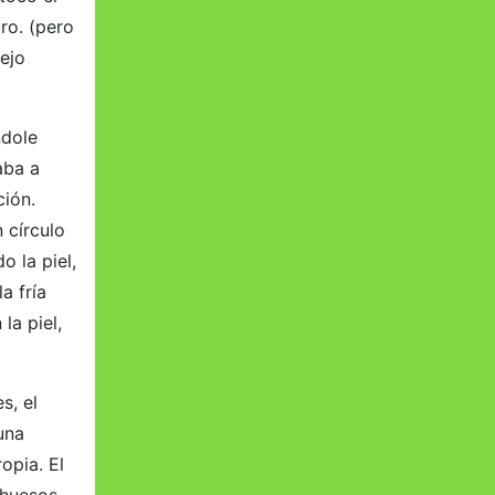
ro. (pero
ejo
ndole
aba a
ción.
 círculo
o la piel,
a fría
la piel,
s, el
una
opia. El