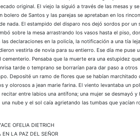
ado original. El viejo la siguió a través de las mesas y se
bolero de Santos y las parejas se apretaban en los rinco
de nada. El estampido del disparo nos dejó sordos por un
rumbó sobre la mesa arrastrando los vasos hasta el piso, d
s declaraciones en la policía, la notificación a una tía lej
eron vestirla de novia para su entierro. Ese día me puse u
l cementerio. Pensaba que la muerte era una estupidez qu
nrisa tarde o temprano se borrarían para dar paso a otros
mpo. Deposité un ramo de flores que se habían marchitado 
s y olorosos a jean marie farina. El viento levantaba un po
recitar entre labios una antífona; una mujer se desmayó y
ía una nube y el sol caía agrietando las tumbas que yacían r
YACE OFELIA DIETRICH
 EN LA PAZ DEL SEÑOR